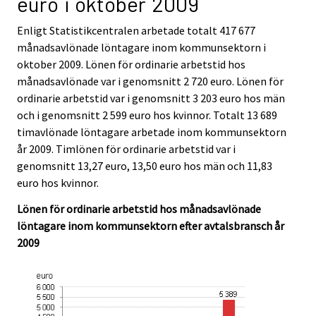
euro i oktober 2009
v
v
i
i
Enligt Statistikcentralen arbetade totalt 417 677
c
c
månadsavlönade löntagare inom kommunsektorn i
e
e
oktober 2009. Lönen för ordinarie arbetstid hos
.
.
månadsavlönade var i genomsnitt 2 720 euro. Lönen för
ordinarie arbetstid var i genomsnitt 3 203 euro hos män
och i genomsnitt 2 599 euro hos kvinnor. Totalt 13 689
timavlönade löntagare arbetade inom kommunsektorn
år 2009. Timlönen för ordinarie arbetstid var i
genomsnitt 13,27 euro, 13,50 euro hos män och 11,83
euro hos kvinnor.
Lönen för ordinarie arbetstid hos månadsavlönade
löntagare inom kommunsektorn efter avtalsbransch år
2009