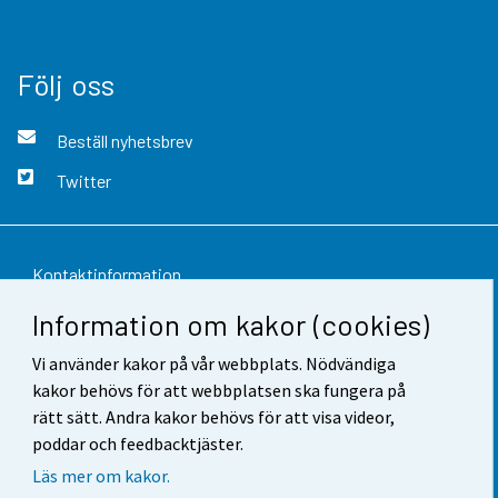
Följ oss
Beställ nyhetsbrev
Twitter
Kontaktinformation
Information om kakor (cookies)
Respons
Vi använder kakor på vår webbplats. Nödvändiga
Användarvillkor
kakor behövs för att webbplatsen ska fungera på
Dataskydd
rätt sätt. Andra kakor behövs för att visa videor,
poddar och feedbacktjäster.
Tillgänglighet
Läs mer om kakor.
Information om webbplatsen