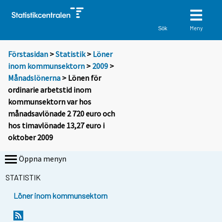
Meny
Sök
Förstasidan
>
Statistik
>
Löner
inom kommunsektorn
>
2009
>
Månadslönerna
> Lönen för
ordinarie arbetstid inom
kommunsektorn var hos
månadsavlönade 2 720 euro och
hos timavlönade 13,27 euro i
oktober 2009
Öppna menyn
STATISTIK
Löner inom kommunsektorn
Y
Y