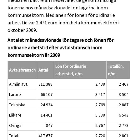
medianen bättre än medeltalet de genomsnittliga
lönerna hos månadsavlönade löntagarna inom
kommunsektorn. Medianen för lönen för ordinarie
arbetstid var 2 471 euro inom hela kommunsektorn i
oktober 2009.
Antalet månadsavlönade löntagare och lönen för
ordinarie arbetstid efter avtalsbransch inom
kommunsektorn år 2009
Lön för ordinarie
Totallön,
Avtalsbransch
Antal
arbetstid, e/m
e/m
Almän avt.
311 388
2 438
2 467
Lärare
66 107
3 417
3 504
Tekniska
24 934
2 769
2 887
Läkare
14 401
5 388
6 543
Övriga
847
2 767
2 778
Totalt
417 677
2 720
2 801