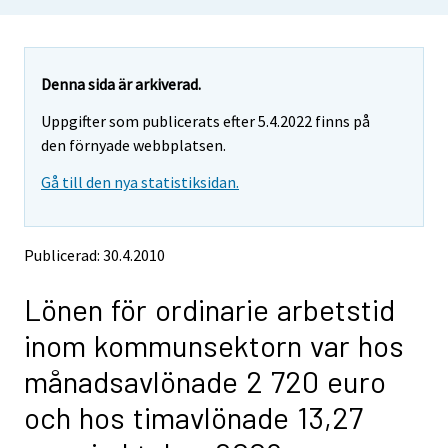
o
o
u
u
a
a
r
r
e
e
Denna sida är arkiverad.
m
m
Uppgifter som publicerats efter 5.4.2022 finns på
o
o
v
v
den förnyade webbplatsen.
i
i
Gå till den nya statistiksidan.
n
n
g
g
t
t
o
o
Publicerad: 30.4.2010
a
a
n
n
Lönen för ordinarie arbetstid
o
o
t
t
inom kommunsektorn var hos
h
h
e
e
månadsavlönade 2 720 euro
r
r
s
s
och hos timavlönade 13,27
e
e
r
r