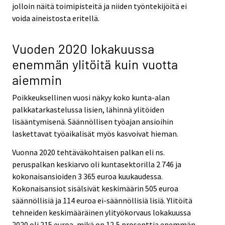
jolloin näitä toimipisteitä ja niiden työntekijöitä ei
voida aineistosta eritellä.
Vuoden 2020 lokakuussa
enemmän ylitöitä kuin vuotta
aiemmin
Poikkeuksellinen vuosi näkyy koko kunta-alan
palkkatarkastelussa lisien, lähinnä ylitöiden
lisääntymisenä. Säännöllisen työajan ansioihin
laskettavat työaikalisät myös kasvoivat hieman.
Vuonna 2020 tehtäväkohtaisen palkan eli ns.
peruspalkan keskiarvo oli kuntasektorilla 2 746 ja
kokonaisansioiden 3 365 euroa kuukaudessa.
Kokonaisansiot sisälsivät keskimäärin 505 euroa
säännöllisiä ja 114 euroa ei-säännöllisiä lisiä. Ylitöitä
tehneiden keskimääräinen ylityökorvaus lokakuussa
2020 oli 215 euroa, mikä on 12,5 prosenttia enemmän