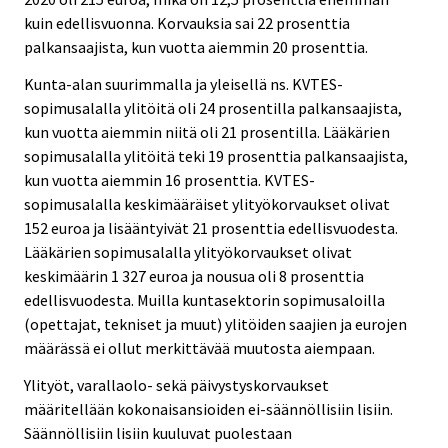
kuin edellisvuonna. Korvauksia sai 22 prosenttia
palkansaajista, kun vuotta aiemmin 20 prosenttia.
Kunta-alan suurimmalla ja yleisellä ns. KVTES-
sopimusalalla ylitöitä oli 24 prosentilla palkansaajista,
kun vuotta aiemmin niitä oli 21 prosentilla. Lääkärien
sopimusalalla ylitöitä teki 19 prosenttia palkansaajista,
kun vuotta aiemmin 16 prosenttia. KVTES-
sopimusalalla keskimääräiset ylityökorvaukset olivat
152 euroa ja lisääntyivät 21 prosenttia edellisvuodesta.
Lääkärien sopimusalalla ylityökorvaukset olivat
keskimäärin 1 327 euroa ja nousua oli 8 prosenttia
edellisvuodesta. Muilla kuntasektorin sopimusaloilla
(opettajat, tekniset ja muut) ylitöiden saajien ja eurojen
määrässä ei ollut merkittävää muutosta aiempaan.
Ylityöt, varallaolo- sekä päivystyskorvaukset
määritellään kokonaisansioiden ei-säännöllisiin lisiin.
Säännöllisiin lisiin kuuluvat puolestaan