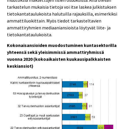
muutoksia maksettujen lisien osuuksissa. Alla olevan
tarkastelun mukaisia tietoja voi itse laskea julkistuksen
tietokantataulukoista halutuilla rajauksilla, esimerkiksi
ammattiluokittain. Myös tiedot tarkasteltavien
ammattiryhmien mediaaniansioista löytyvät liite- ja
tietokantataulukoista.
Kokonaisansioiden muodostuminen kuntasektorilla
yhteensä sekä yleisimmissä ammattiryhmissä
vuonna 2020 (kokoaikaisten kuukausipalkkaisten
keskiansiot)