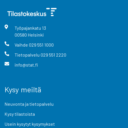
Työpajankatu
13
00580
Helsinki
Vaihde
029 551 1000
Tietopalvelu
029 551 2220
info@stat.fi
Kysy meiltä
Neuvonta ja tietopalvelu
Kysy tilastoista
Usein kysytyt kysymykset