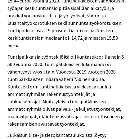
15,44 euroa vuonna 2020. Tuntipalkkaisten säännöllisen
työajan keskituntiansio pitää sisällään aikatyön ja
urakkatyön ansiot, ilta- ja yötyölisät, vuoro- ja
lauantaityökorotuksen sekä sunnuntaityökorotuksen.
Tuntipalkkaisista 15 prosenttia oli naisia. Naisten
keskituntiansion mediaani oli 14,72 ja miesten 15,53
euroa.
Tuntipalkkaisia työntekijöitä oli kuntasektorilla noin 5
500 vuonna 2020. Tuntipalkkaisten lukumäärä on
vähentynyt vuosittain. Vuodesta 2019 vuoteen 2020
tuntipalkkaisten määrä väheni 750 henkilöllä.
Kuntasektorin tuntipalkkaisista viidesosa kuuluu
ammattiryhmään rakennustyöntekijät ja
sähköasentajat. Muita yleisiä tuntipalkkaisten
ammattiryhmiä olivat palvelu- ja kuljetustyöntekijät,
maanviljelijät, eläintenkasvattajat sekä teollisuuden ja
rakentamisen avustavat työntekijät.
Julkaisun liite- ja tietokantataulukoista löytyy