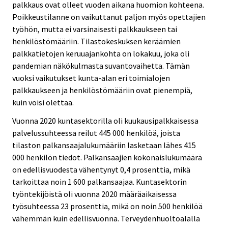
palkkaus ovat olleet vuoden aikana huomion kohteena.
Poikkeustilanne on vaikuttanut paljon myös opettajien
työhön, mutta ei varsinaisesti palkkaukseen tai
henkilöstömääriin. Tilastokeskuksen keräämien
palkkatietojen keruuajankohta on lokakuu, joka oli
pandemian näkökulmasta suvantovaihetta. Tämän
vuoksi vaikutukset kunta-alan eri toimialojen
palkkaukseen ja henkilöstömääriin ovat pienempiä,
kuin voisi olettaa.
Vuonna 2020 kuntasektorilla oli kuukausipalkkaisessa
palvelussuhteessa reilut 445 000 henkilöä, joista
tilaston palkansaajalukumääriin lasketaan lähes 415
000 henkilön tiedot. Palkansaajien kokonaislukumäärä
on edellisvuodesta vähentynyt 0,4 prosenttia, mikä
tarkoittaa noin 1 600 palkansaajaa. Kuntasektorin
työntekijöistä oli vuonna 2020 määräaikaisessa
työsuhteessa 23 prosenttia, mikä on noin 500 henkilöä
vähemmän kuin edellisvuonna. Terveydenhuoltoalalla