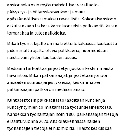
ansiot sekä osin myös mahdolliset varallaolo-,
päivystys- ja hälytyskorvaukset ja muut
epäsäännöllisesti maksettavat lisät. Kokonaisansioon
ei kuitenkaan lasketa kertaluonteisia palkkaeriä, kuten
lomarahaa ja tulospalkkioita.
Mikäli työntekijälle on maksettu lokakuussa kuukautta
pidemmältä ajalta olevia palkkaeriä, huomioidaan
näistä vain yhden kuukauden osuus.
Mediaani tarkoittaa järjestetyn joukon keskimmäistä
havaintoa. Mikäli palkansaajat järjestetään jonoon
ansioiden suuruusjärjestyksessä, keskimmäisen
palkansaajan palkka on mediaaniansio.
Kuntasektorin palkkatilasto laaditaan kuntien ja
kuntayhtymien toimittamasta työsuhdeaineistosta.
Kahdeksan työnantajan noin 4 800 palkansaajan tietoja
ei saatu vuonna 2020. Ansiolaskennassa näiden
työnantajien tietoja ei huomioida. Tilastokeskus saa