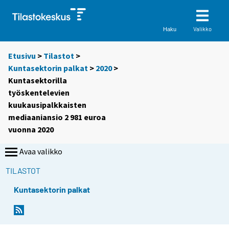
Valikko
Haku
Etusivu
>
Tilastot
>
Kuntasektorin palkat
>
2020
>
Kuntasektorilla
työskentelevien
kuukausipalkkaisten
mediaaniansio 2 981 euroa
vuonna 2020
Avaa valikko
TILASTOT
Kuntasektorin palkat
Y
Y
o
o