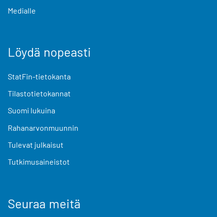
Medialle
Löydä nopeasti
StatFin-tietokanta
Tilastotietokannat
Suomi lukuina
Rahanarvonmuunnin
Tulevat julkaisut
Tutkimusaineistot
Seuraa meitä