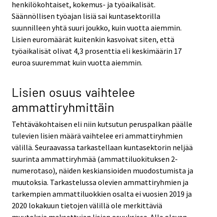
henkilökohtaiset, kokemus- ja työaikalisät.
Säännöllisen työajan lisiä sai kuntasektorilla
suunnilleen yhtä suuri joukko, kuin vuotta aiemmin.
Lisien euromäärät kuitenkin kasvoivat siten, että
työaikalisät olivat 4,3 prosenttia eli keskimäärin 17
euroa suuremmat kuin vuotta aiemmin.
Lisien osuus vaihtelee
ammattiryhmittäin
Tehtäväkohtaisen eli niin kutsutun peruspalkan päälle
tulevien lisien määrä vaihtelee eri ammattiryhmien
välillä. Seuraavassa tarkastellaan kuntasektorin neljää
suurinta ammattiryhmää (ammattiluokituksen 2-
numerotaso), näiden keskiansioiden muodostumista ja
muutoksia. Tarkastelussa olevien ammattiryhmien ja
tarkempien ammattiluokkien osalta ei vuosien 2019 ja
2020 lokakuun tietojen välillä ole merkittäviä