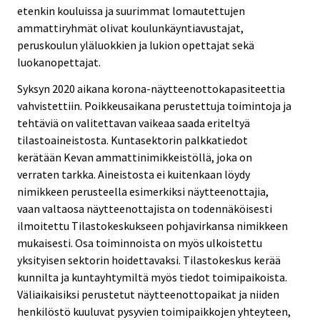
etenkin kouluissa ja suurimmat lomautettujen
ammattiryhmät olivat koulunkäyntiavustajat,
peruskoulun yläluokkien ja lukion opettajat sekä
luokanopettajat.
Syksyn 2020 aikana korona-näytteenottokapasiteettia
vahvistettiin. Poikkeusaikana perustettuja toimintoja ja
tehtäviä on valitettavan vaikeaa saada eriteltyä
tilastoaineistosta. Kuntasektorin palkkatiedot
kerätään Kevan ammattinimikkeistöllä, joka on
verraten tarkka. Aineistosta ei kuitenkaan löydy
nimikkeen perusteella esimerkiksi näytteenottajia,
vaan valtaosa näytteenottajista on todennäköisesti
ilmoitettu Tilastokeskukseen pohjavirkansa nimikkeen
mukaisesti. Osa toiminnoista on myös ulkoistettu
yksityisen sektorin hoidettavaksi. Tilastokeskus kerää
kunnilta ja kuntayhtymiltä myös tiedot toimipaikoista.
Väliaikaisiksi perustetut näytteenottopaikat ja niiden
henkilöstö kuuluvat pysyvien toimipaikkojen yhteyteen,