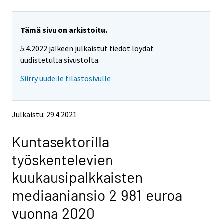
u
u
a
a
r
r
e
e
Tämä sivu on arkistoitu.
m
m
5.4.2022 jälkeen julkaistut tiedot löydät
o
o
v
v
uudistetulta sivustolta.
i
i
Siirry uudelle tilastosivulle
n
n
g
g
t
t
o
o
Julkaistu: 29.4.2021
a
a
n
n
Kuntasektorilla
o
o
t
t
työskentelevien
h
h
e
e
kuukausipalkkaisten
r
r
s
s
mediaaniansio 2 981 euroa
e
e
r
r
vuonna 2020
v
v