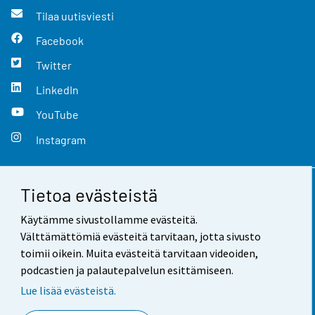
Tilaa uutisviesti
Facebook
Twitter
LinkedIn
YouTube
Instagram
Tietoa evästeistä
Yhteystiedot
Käytämme sivustollamme evästeitä.
Palaute
Välttämättömiä evästeitä tarvitaan, jotta sivusto
toimii oikein. Muita evästeitä tarvitaan videoiden,
Käyttöehdot
podcastien ja palautepalvelun esittämiseen.
Tietosuoja
Lue lisää evästeistä.
Saavutettavuus