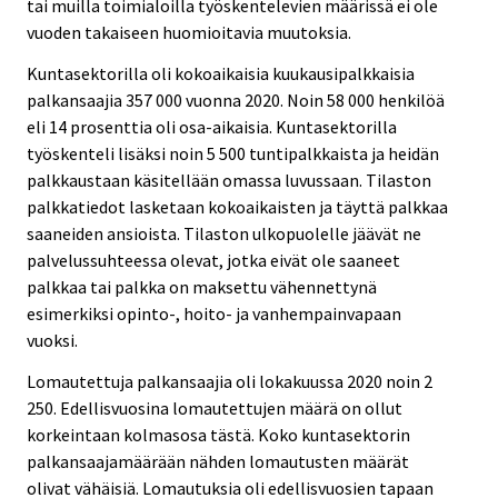
tai muilla toimialoilla työskentelevien määrissä ei ole
vuoden takaiseen huomioitavia muutoksia.
Kuntasektorilla oli kokoaikaisia kuukausipalkkaisia
palkansaajia 357 000 vuonna 2020. Noin 58 000 henkilöä
eli 14 prosenttia oli osa-aikaisia. Kuntasektorilla
työskenteli lisäksi noin 5 500 tuntipalkkaista ja heidän
palkkaustaan käsitellään omassa luvussaan. Tilaston
palkkatiedot lasketaan kokoaikaisten ja täyttä palkkaa
saaneiden ansioista. Tilaston ulkopuolelle jäävät ne
palvelussuhteessa olevat, jotka eivät ole saaneet
palkkaa tai palkka on maksettu vähennettynä
esimerkiksi opinto-, hoito- ja vanhempainvapaan
vuoksi.
Lomautettuja palkansaajia oli lokakuussa 2020 noin 2
250. Edellisvuosina lomautettujen määrä on ollut
korkeintaan kolmasosa tästä. Koko kuntasektorin
palkansaajamäärään nähden lomautusten määrät
olivat vähäisiä. Lomautuksia oli edellisvuosien tapaan