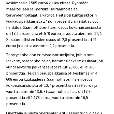
keskimäärin 2 585 euroa kuukaudessa. Ryhmään
määritellään esimerkiksi sairaanhoitajat,
terveydenhoitajat ja kätilöt. Heitä oli kuntasektorin
kuukausipalkkaisista 17 noin prosenttia, reilut 70 000
henkilöä. Säännöllisten lisien osuus kokonaisansioista
oli 17,6 prosenttia eli 570 euroa ja vuotta aiemmin 17,4.
Ei-säännöllisten lisien osuus oli 2,8 prosenttia eli 91
euroa ja vuotta aiemmin 2,2 prosenttia.
Terveydenhoidon erityisasiantuntijoita, joihin mm.
lääkärit, osastonhoitajat, hammaslääkärit kuuluvat, oli
kuntasektorin palkansaajista reilut 23 000 eli alle 6
prosenttia. Heidän peruspalkkansa oli keskimäärin 4
608 euroa kuukaudessa. Säännöllisten lisien osuus
kokonaisansioista oli 12,7 prosenttia eli 839 euroa ja
vuotta aiemmin 13,6. Ei-säännöllisiä lisiä oli 17,8
prosenttia eli 1 178 euroa, vuotta aiemmin 16,5
prosenttia.
Opettajia ja muita opetusalan erityisasiantuntijoita oli