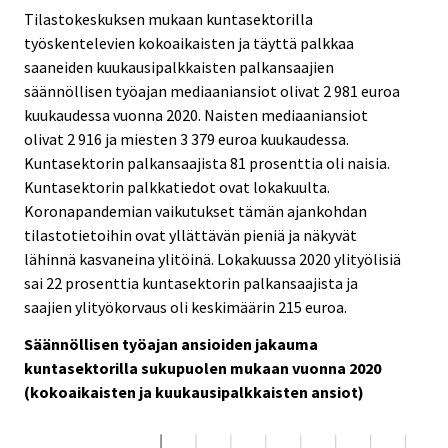
i
i
Tilastokeskuksen mukaan kuntasektorilla
c
c
työskentelevien kokoaikaisten ja täyttä palkkaa
e
e
saaneiden kuukausipalkkaisten palkansaajien
.
.
säännöllisen työajan mediaaniansiot olivat 2 981 euroa
kuukaudessa vuonna 2020. Naisten mediaaniansiot
olivat 2 916 ja miesten 3 379 euroa kuukaudessa.
Kuntasektorin palkansaajista 81 prosenttia oli naisia.
Kuntasektorin palkkatiedot ovat lokakuulta.
Koronapandemian vaikutukset tämän ajankohdan
tilastotietoihin ovat yllättävän pieniä ja näkyvät
lähinnä kasvaneina ylitöinä. Lokakuussa 2020 ylityölisiä
sai 22 prosenttia kuntasektorin palkansaajista ja
saajien ylityökorvaus oli keskimäärin 215 euroa.
Säännöllisen työajan ansioiden jakauma
kuntasektorilla sukupuolen mukaan vuonna 2020
(kokoaikaisten ja kuukausipalkkaisten ansiot)