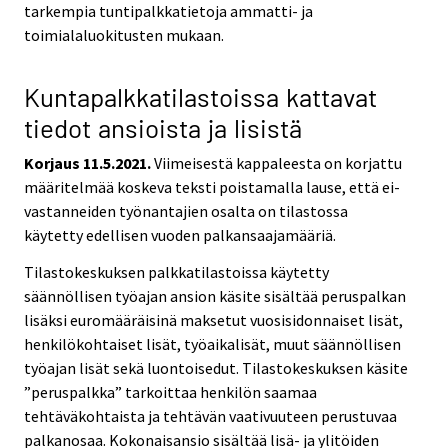
tarkempia tuntipalkkatietoja ammatti- ja
toimialaluokitusten mukaan.
Kuntapalkkatilastoissa kattavat
tiedot ansioista ja lisistä
Korjaus 11.5.2021.
Viimeisestä kappaleesta on korjattu
määritelmää koskeva teksti poistamalla lause, että ei-
vastanneiden työnantajien osalta on tilastossa
käytetty edellisen vuoden palkansaajamääriä.
Tilastokeskuksen palkkatilastoissa käytetty
säännöllisen työajan ansion käsite sisältää peruspalkan
lisäksi euromääräisinä maksetut vuosisidonnaiset lisät,
henkilökohtaiset lisät, työaikalisät, muut säännöllisen
työajan lisät sekä luontoisedut. Tilastokeskuksen käsite
”peruspalkka” tarkoittaa henkilön saamaa
tehtäväkohtaista ja tehtävän vaativuuteen perustuvaa
palkanosaa. Kokonaisansio sisältää lisä- ja ylitöiden