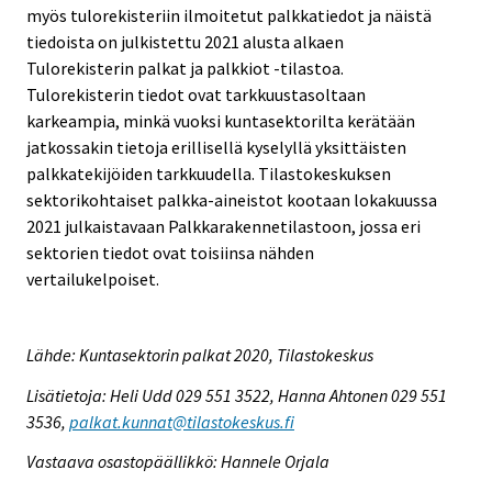
myös tulorekisteriin ilmoitetut palkkatiedot ja näistä
tiedoista on julkistettu 2021 alusta alkaen
Tulorekisterin palkat ja palkkiot -tilastoa.
Tulorekisterin tiedot ovat tarkkuustasoltaan
karkeampia, minkä vuoksi kuntasektorilta kerätään
jatkossakin tietoja erillisellä kyselyllä yksittäisten
palkkatekijöiden tarkkuudella. Tilastokeskuksen
sektorikohtaiset palkka-aineistot kootaan lokakuussa
2021 julkaistavaan Palkkarakennetilastoon, jossa eri
sektorien tiedot ovat toisiinsa nähden
vertailukelpoiset.
Lähde: Kuntasektorin palkat 2020, Tilastokeskus
Lisätietoja: Heli Udd 029 551 3522, Hanna Ahtonen 029 551
3536,
palkat.kunnat@tilastokeskus.fi
Vastaava osastopäällikkö: Hannele Orjala