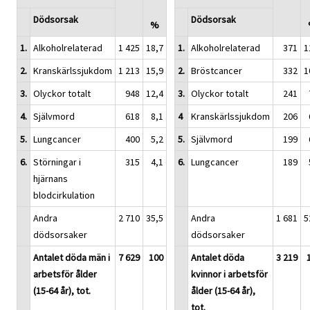
Dödsorsak
Dödsorsak
%
1.
Alkoholrelaterad
1 425
18,7
1.
Alkoholrelaterad
371
1
2.
Kranskärlssjukdom
1 213
15,9
2.
Bröstcancer
332
1
3.
Olyckor totalt
948
12,4
3.
Olyckor totalt
241
4.
Självmord
618
8,1
4
Kranskärlssjukdom
206
5.
Lungcancer
400
5,2
5.
Självmord
199
6.
Störningar i
315
4,1
6.
Lungcancer
189
hjärnans
blodcirkulation
Andra
2 710
35,5
Andra
1 681
5
dödsorsaker
dödsorsaker
Antalet döda män i
7 629
100
Antalet döda
3 219
arbetsför ålder
kvinnor i arbetsför
(15-64 år), tot.
ålder (15-64 år),
tot.