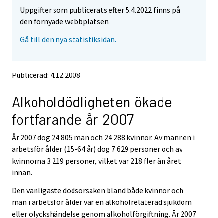
t
t
Uppgifter som publicerats efter 5.4.2022 finns på
a
a
r
r
den förnyade webbplatsen.
t
t
Gå till den nya statistiksidan.
i
i
l
l
l
l
e
e
Publicerad: 4.12.2008
n
n
a
a
Alkoholdödligheten ökade
n
n
n
n
fortfarande år 2007
a
a
n
n
År 2007 dog 24 805 män och 24 288 kvinnor. Av männen i
t
t
j
j
arbetsför ålder (15-64 år) dog 7 629 personer och av
Ã
Ã
kvinnorna 3 219 personer, vilket var 218 fler än året
¤
¤
innan.
n
n
s
s
Den vanligaste dödsorsaken bland både kvinnor och
t
t
män i arbetsför ålder var en alkoholrelaterad sjukdom
.
.
eller olyckshändelse genom alkoholförgiftning. År 2007