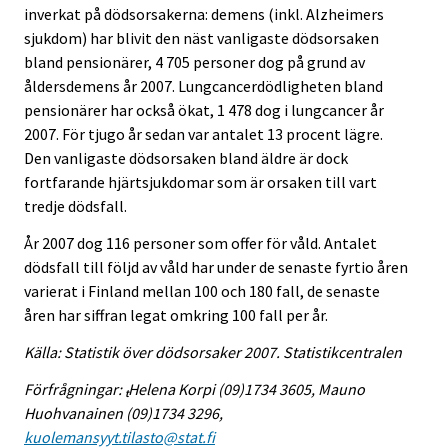
inverkat på dödsorsakerna: demens (inkl. Alzheimers
sjukdom) har blivit den näst vanligaste dödsorsaken
bland pensionärer, 4 705 personer dog på grund av
åldersdemens år 2007. Lungcancerdödligheten bland
pensionärer har också ökat, 1 478 dog i lungcancer år
2007. För tjugo år sedan var antalet 13 procent lägre.
Den vanligaste dödsorsaken bland äldre är dock
fortfarande hjärtsjukdomar som är orsaken till vart
tredje dödsfall.
År 2007 dog 116 personer som offer för våld. Antalet
dödsfall till följd av våld har under de senaste fyrtio åren
varierat i Finland mellan 100 och 180 fall, de senaste
åren har siffran legat omkring 100 fall per år.
Källa: Statistik över dödsorsaker 2007. Statistikcentralen
Förfrågningar:
Helena Korpi (09)1734 3605, Mauno
t
Huohvanainen (09)1734 3296,
kuolemansyyt.tilasto@stat.fi