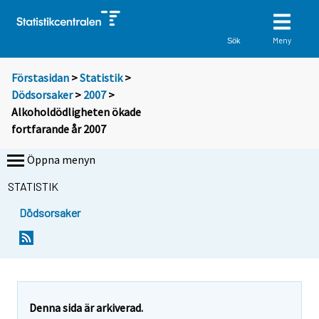
Meny
Sök
Förstasidan
>
Statistik
>
Dödsorsaker
>
2007
>
Alkoholdödligheten ökade
fortfarande år 2007
Öppna menyn
STATISTIK
Dödsorsaker
D
D
u
u
f
f
l
l
y
y
t
t
Denna sida är arkiverad.