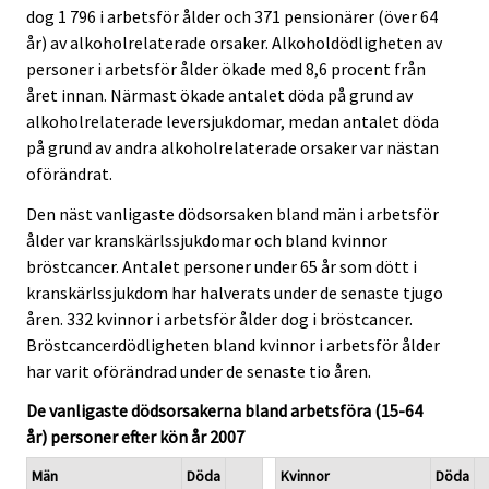
dog 1 796 i arbetsför ålder och 371 pensionärer (över 64
år) av alkoholrelaterade orsaker. Alkoholdödligheten av
personer i arbetsför ålder ökade med 8,6 procent från
året innan. Närmast ökade antalet döda på grund av
alkoholrelaterade leversjukdomar, medan antalet döda
på grund av andra alkoholrelaterade orsaker var nästan
oförändrat.
Den näst vanligaste dödsorsaken bland män i arbetsför
ålder var kranskärlssjukdomar och bland kvinnor
bröstcancer. Antalet personer under 65 år som dött i
kranskärlssjukdom har halverats under de senaste tjugo
åren. 332 kvinnor i arbetsför ålder dog i bröstcancer.
Bröstcancerdödligheten bland kvinnor i arbetsför ålder
har varit oförändrad under de senaste tio åren.
De vanligaste dödsorsakerna bland arbetsföra (15-64
år) personer efter kön år 2007
Män
Döda
Kvinnor
Döda