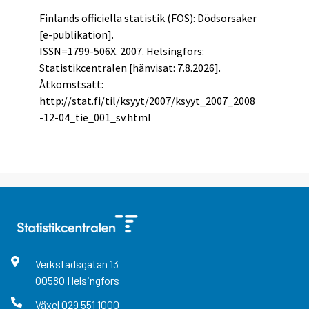
Finlands officiella statistik (FOS): Dödsorsaker
[e-publikation].
ISSN=1799-506X. 2007. Helsingfors:
Statistikcentralen [hänvisat: 7.8.2026].
Åtkomstsätt:
http://stat.fi/til/ksyyt/2007/ksyyt_2007_2008
-12-04_tie_001_sv.html
Verkstadsgatan
13
00580
Helsingfors
Växel
029 551 1000