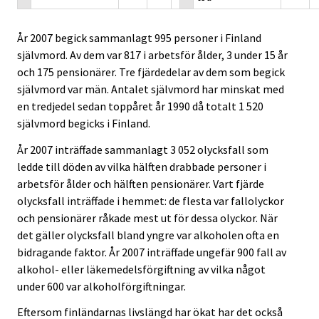
År 2007 begick sammanlagt 995 personer i Finland
självmord. Av dem var 817 i arbetsför ålder, 3 under 15 år
och 175 pensionärer. Tre fjärdedelar av dem som begick
självmord var män. Antalet självmord har minskat med
en tredjedel sedan toppåret år 1990 då totalt 1 520
självmord begicks i Finland.
År 2007 inträffade sammanlagt 3 052 olycksfall som
ledde till döden av vilka hälften drabbade personer i
arbetsför ålder och hälften pensionärer. Vart fjärde
olycksfall inträffade i hemmet: de flesta var fallolyckor
och pensionärer råkade mest ut för dessa olyckor. När
det gäller olycksfall bland yngre var alkoholen ofta en
bidragande faktor. År 2007 inträffade ungefär 900 fall av
alkohol- eller läkemedelsförgiftning av vilka något
under 600 var alkoholförgiftningar.
Eftersom finländarnas livslängd har ökat har det också