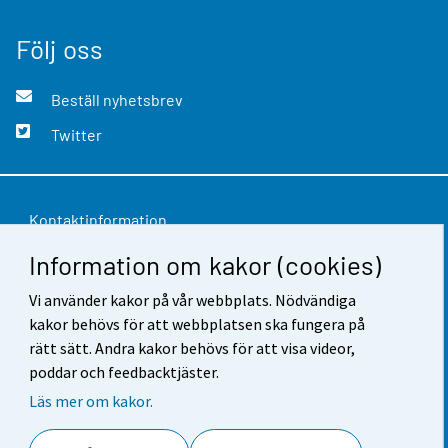
Följ oss
Beställ nyhetsbrev
Twitter
Kontaktinformation
Information om kakor (cookies)
Respons
Användarvillkor
Vi använder kakor på vår webbplats. Nödvändiga
kakor behövs för att webbplatsen ska fungera på
Dataskydd
rätt sätt. Andra kakor behövs för att visa videor,
poddar och feedbacktjäster.
Tillgänglighet
Läs mer om kakor.
Information om webbplatsen