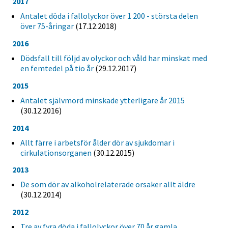
2017
Antalet döda i fallolyckor över 1 200 - största delen
över 75-åringar
(17.12.2018)
2016
Dödsfall till följd av olyckor och våld har minskat med
en femtedel på tio år
(29.12.2017)
2015
Antalet självmord minskade ytterligare år 2015
(30.12.2016)
2014
Allt färre i arbetsför ålder dör av sjukdomar i
cirkulationsorganen
(30.12.2015)
2013
De som dör av alkoholrelaterade orsaker allt äldre
(30.12.2014)
2012
Tre av fyra döda i fallolyckor över 70 år gamla