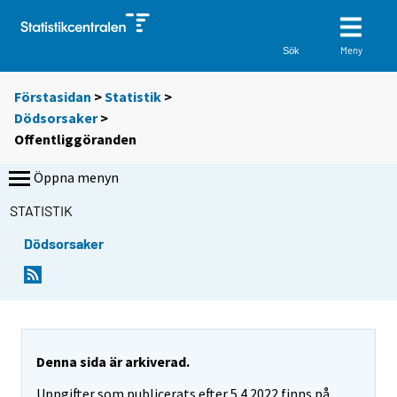
Meny
Sök
Förstasidan
>
Statistik
>
Dödsorsaker
>
Offentliggöranden
Öppna menyn
STATISTIK
Dödsorsaker
Denna sida är arkiverad.
Uppgifter som publicerats efter 5.4.2022 finns på