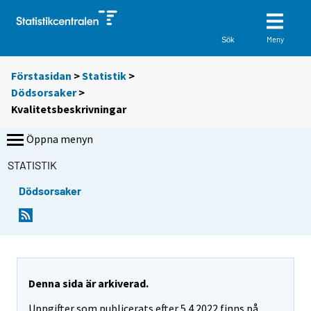
Meny
Sök
Förstasidan
>
Statistik
>
Dödsorsaker
>
Kvalitetsbeskrivningar
Öppna menyn
STATISTIK
Dödsorsaker
Denna sida är arkiverad.
Uppgifter som publicerats efter 5.4.2022 finns på