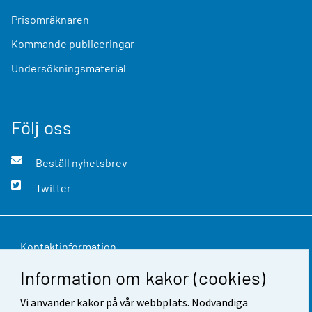
Prisomräknaren
Kommande publiceringar
Undersökningsmaterial
Följ oss
Beställ nyhetsbrev
Twitter
Kontaktinformation
Information om kakor (cookies)
Respons
Vi använder kakor på vår webbplats. Nödvändiga
Användarvillkor