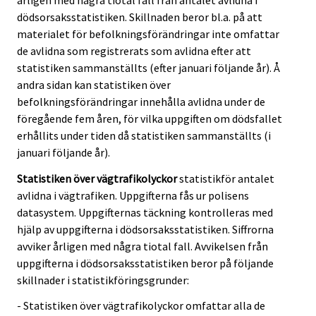
dödsorsaksstatistiken. Skillnaden beror bl.a. på att
materialet för befolkningsförändringar inte omfattar
de avlidna som registrerats som avlidna efter att
statistiken sammanställts (efter januari följande år). Å
andra sidan kan statistiken över
befolkningsförändringar innehålla avlidna under de
föregående fem åren, för vilka uppgiften om dödsfallet
erhållits under tiden då statistiken sammanställts (i
januari följande år).
Statistiken över vägtrafikolyckor
statistikför antalet
avlidna i vägtrafiken. Uppgifterna fås ur polisens
datasystem. Uppgifternas täckning kontrolleras med
hjälp av uppgifterna i dödsorsaksstatistiken. Siffrorna
avviker årligen med några tiotal fall. Avvikelsen från
uppgifterna i dödsorsaksstatistiken beror på följande
skillnader i statistikföringsgrunder:
- Statistiken över vägtrafikolyckor omfattar alla de