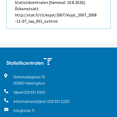
Statistikcentralen [hänvisat: 10.8.2026].
Åtkomstsätt:
http://stat.fi/til/ksyyt/2007/ksyyt_2007_2008
-11-07_laa_001_sv.html
Verkstadsgatan
13
00580
Helsingfors
Växel
029 551 1000
Informationstjänst
029 551 2220
info@stat.fi