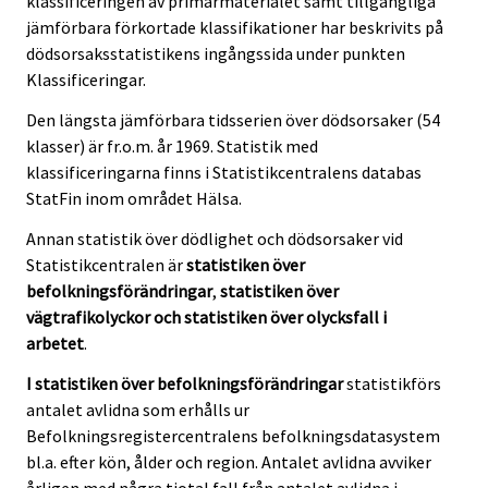
klassificeringen av primärmaterialet samt tillgängliga
jämförbara förkortade klassifikationer har beskrivits på
dödsorsaksstatistikens ingångssida under punkten
Klassificeringar.
Den längsta jämförbara tidsserien över dödsorsaker (54
klasser) är fr.o.m. år 1969. Statistik med
klassificeringarna finns i Statistikcentralens databas
StatFin inom området Hälsa.
Annan statistik över dödlighet och dödsorsaker vid
Statistikcentralen är
statistiken över
befolkningsförändringar
,
statistiken över
vägtrafikolyckor
och
statistiken över olycksfall i
arbetet
.
I statistiken över
befolkningsförändringar
statistikförs
antalet avlidna som erhålls ur
Befolkningsregistercentralens befolkningsdatasystem
bl.a. efter kön, ålder och region. Antalet avlidna avviker
årligen med några tiotal fall från antalet avlidna i