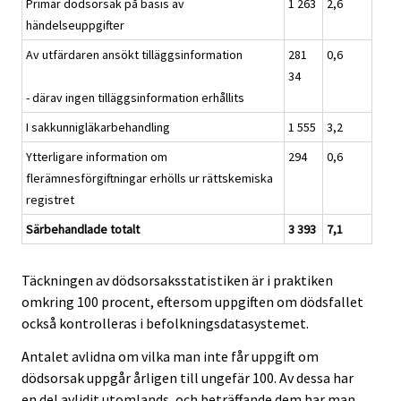
Primär dödsorsak på basis av
1 263
2,6
händelseuppgifter
Av utfärdaren ansökt tilläggsinformation
281
0,6
34
- därav ingen tilläggsinformation erhållits
I sakkunnigläkarbehandling
1 555
3,2
Ytterligare information om
294
0,6
flerämnesförgiftningar erhölls ur rättskemiska
registret
Särbehandlade totalt
3 393
7,1
Täckningen av dödsorsaksstatistiken är i praktiken
omkring 100 procent, eftersom uppgiften om dödsfallet
också kontrolleras i befolkningsdatasystemet.
Antalet avlidna om vilka man inte får uppgift om
dödsorsak uppgår årligen till ungefär 100. Av dessa har
en del avlidit utomlands, och beträffande dem har man