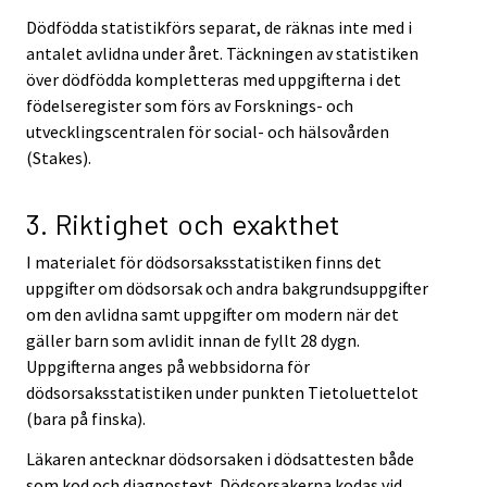
Dödfödda statistikförs separat, de räknas inte med i
antalet avlidna under året. Täckningen av statistiken
över dödfödda kompletteras med uppgifterna i det
födelseregister som förs av Forsknings- och
utvecklingscentralen för social- och hälsovården
(Stakes).
3. Riktighet och exakthet
I materialet för dödsorsaksstatistiken finns det
uppgifter om dödsorsak och andra bakgrundsuppgifter
om den avlidna samt uppgifter om modern när det
gäller barn som avlidit innan de fyllt 28 dygn.
Uppgifterna anges på webbsidorna för
dödsorsaksstatistiken under punkten Tietoluettelot
(bara på finska).
Läkaren antecknar dödsorsaken i dödsattesten både
som kod och diagnostext. Dödsorsakerna kodas vid