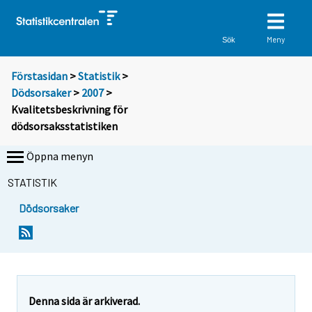
Meny
Sök
Förstasidan
>
Statistik
>
Dödsorsaker
>
2007
>
Kvalitetsbeskrivning för
dödsorsaksstatistiken
Öppna menyn
STATISTIK
Dödsorsaker
Denna sida är arkiverad.