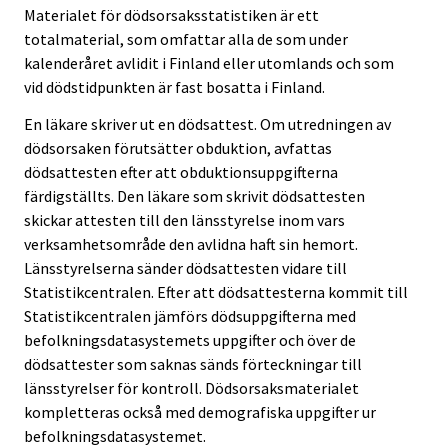
Materialet för dödsorsaksstatistiken är ett
totalmaterial, som omfattar alla de som under
kalenderåret avlidit i Finland eller utomlands och som
vid dödstidpunkten är fast bosatta i Finland.
En läkare skriver ut en dödsattest. Om utredningen av
dödsorsaken förutsätter obduktion, avfattas
dödsattesten efter att obduktionsuppgifterna
färdigställts. Den läkare som skrivit dödsattesten
skickar attesten till den länsstyrelse inom vars
verksamhetsområde den avlidna haft sin hemort.
Länsstyrelserna sänder dödsattesten vidare till
Statistikcentralen. Efter att dödsattesterna kommit till
Statistikcentralen jämförs dödsuppgifterna med
befolkningsdatasystemets uppgifter och över de
dödsattester som saknas sänds förteckningar till
länsstyrelser för kontroll. Dödsorsaksmaterialet
kompletteras också med demografiska uppgifter ur
befolkningsdatasystemet.