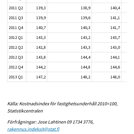
2011 Q2
139,3
138,9
140,4
2011 Q3
139,9
139,6
141,1
2011 Q4
140,7
140,3
141,7
2012 Q1
143,3
143,2
143,7
2012 Q2
142,8
143,3
143,0
2012 Q3
143,8
144,4
144,1
2012 Q4
144,2
144,8
144,6
2013 Q1
147,2
148,2
148,0
Källa: Kostnadsindex för fastighetsunderhåll 2010=100,
Statistikcentralen
Förfrågningar: Jose Lahtinen 09 1734 3776,
rakennus.indeksit@stat.fi