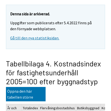
Denna sida är arkiverad.
Uppgifter som publicerats efter 5.4.2022 finns på
den förnyade webbplatsen.
Gå till den nya statistiksidan.
Tabellbilaga 4. Kostnadsindex
för fastighetsunderhåll
2005=100 efter byggnadstyp
Öppna den här
tabellen större
År och
Totalindex
Flervåningsbostadshus
Butiksbyggnad
Konto