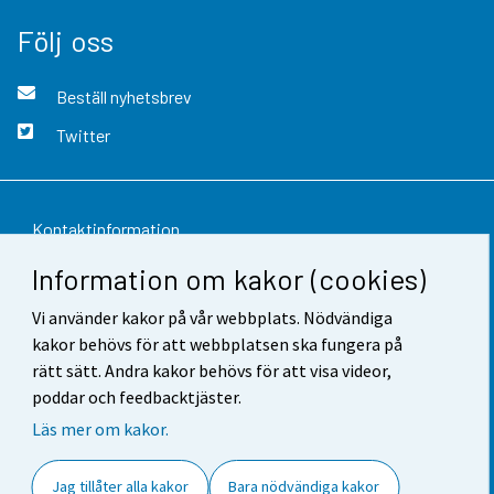
Följ oss
Beställ nyhetsbrev
Twitter
Kontaktinformation
Information om kakor (cookies)
Respons
Vi använder kakor på vår webbplats. Nödvändiga
Användarvillkor
kakor behövs för att webbplatsen ska fungera på
Dataskydd
rätt sätt. Andra kakor behövs för att visa videor,
poddar och feedbacktjäster.
Tillgänglighet
Läs mer om kakor.
Information om webbplatsen
Jag tillåter alla kakor
Bara nödvändiga kakor
Cookie-inställningar