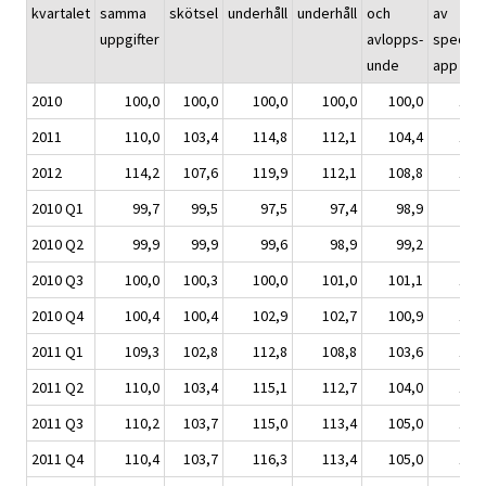
kvartalet
samma
skötsel
underhåll
underhåll
och
av
uppgifter
avlopps-
special-
unde
app
2010
100,0
100,0
100,0
100,0
100,0
100
2011
110,0
103,4
114,8
112,1
104,4
104
2012
114,2
107,6
119,9
112,1
108,8
108
2010 Q1
99,7
99,5
97,5
97,4
98,9
99
2010 Q2
99,9
99,9
99,6
98,9
99,2
99
2010 Q3
100,0
100,3
100,0
101,0
101,1
100
2010 Q4
100,4
100,4
102,9
102,7
100,9
101
2011 Q1
109,3
102,8
112,8
108,8
103,6
103
2011 Q2
110,0
103,4
115,1
112,7
104,0
104
2011 Q3
110,2
103,7
115,0
113,4
105,0
105
2011 Q4
110,4
103,7
116,3
113,4
105,0
104