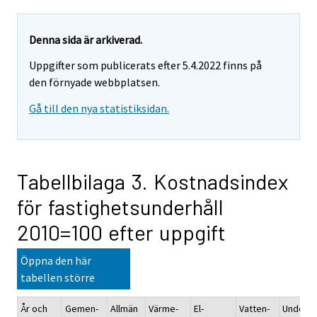
Denna sida är arkiverad.
Uppgifter som publicerats efter 5.4.2022 finns på
den förnyade webbplatsen.
Gå till den nya statistiksidan.
Tabellbilaga 3. Kostnadsindex
för fastighetsunderhåll
2010=100 efter uppgift
Öppna den här
tabellen större
År och
Gemen-
Allmän
Värme-
El-
Vatten-
Underhå