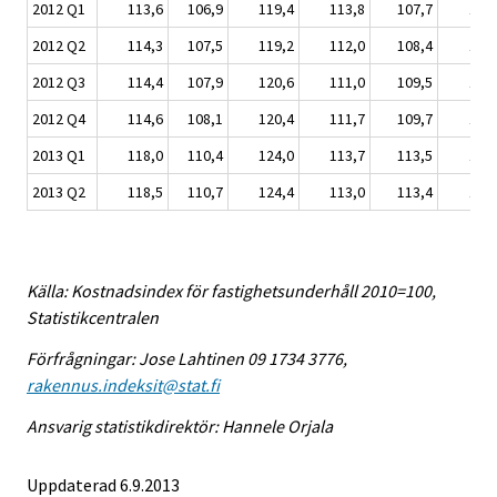
2012 Q1
113,6
106,9
119,4
113,8
107,7
107
2012 Q2
114,3
107,5
119,2
112,0
108,4
108
2012 Q3
114,4
107,9
120,6
111,0
109,5
109
2012 Q4
114,6
108,1
120,4
111,7
109,7
109
2013 Q1
118,0
110,4
124,0
113,7
113,5
110
2013 Q2
118,5
110,7
124,4
113,0
113,4
110
Källa: Kostnadsindex för fastighetsunderhåll 2010=100,
Statistikcentralen
Förfrågningar: Jose Lahtinen 09 1734 3776,
rakennus.indeksit@stat.fi
Ansvarig statistikdirektör: Hannele Orjala
Uppdaterad 6.9.2013