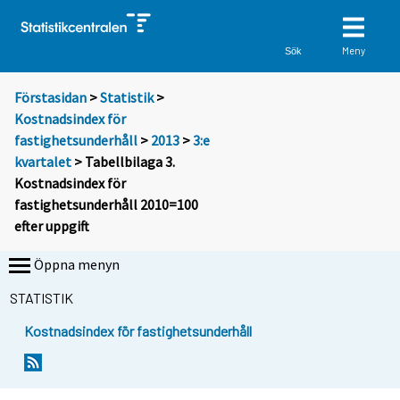
Meny
Sök
Förstasidan
>
Statistik
>
Kostnadsindex för
fastighetsunderhåll
>
2013
>
3:e
kvartalet
> Tabellbilaga 3.
Kostnadsindex för
fastighetsunderhåll 2010=100
efter uppgift
Öppna menyn
STATISTIK
Kostnadsindex för fastighetsunderhåll