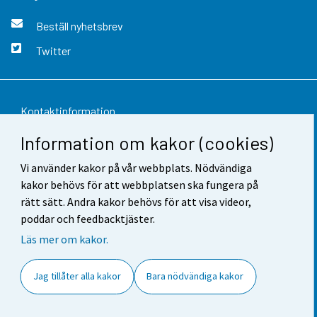
Beställ nyhetsbrev
Twitter
Kontaktinformation
Information om kakor (cookies)
Respons
Vi använder kakor på vår webbplats. Nödvändiga
Användarvillkor
kakor behövs för att webbplatsen ska fungera på
Dataskydd
rätt sätt. Andra kakor behövs för att visa videor,
poddar och feedbacktjäster.
Tillgänglighet
Läs mer om kakor.
Information om webbplatsen
Jag tillåter alla kakor
Bara nödvändiga kakor
Cookie-inställningar