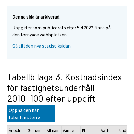
Denna sida är arkiverad.
Uppgifter som publicerats efter 5.4.2022 finns på
den förnyade webbplatsen.
Gå till den nya statistiksidan.
Tabellbilaga 3. Kostnadsindex
för fastighetsunderhåll
2010=100 efter uppgift
Öppna den här
tabellen större
År och
Gemen-
Allmän
Värme-
El-
Vatten-
Underhå