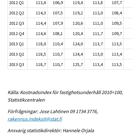
2012 Q1
113,6
106,9
119,4
113,8
107,7
107
2012 Q2
114,3
107,5
119,2
112,0
108,4
108
2012 Q3
114,4
107,9
120,6
111,0
109,5
109
2012 Q4
114,6
108,1
120,4
111,7
109,7
109
2013 Q1
118,0
110,4
124,0
113,7
113,5
110
2013 Q2
118,5
110,7
124,4
113,0
113,4
110
2013 Q3
118,7
110,7
125,7
113,4
113,5
110
Källa: Kostnadsindex för fastighetsunderhåll 2010=100,
Statistikcentralen
Förfrågningar: Jose Lahtinen 09 1734 3776,
rakennus.indeksit@stat.fi
Ansvarig statistikdirektör: Hannele Orjala