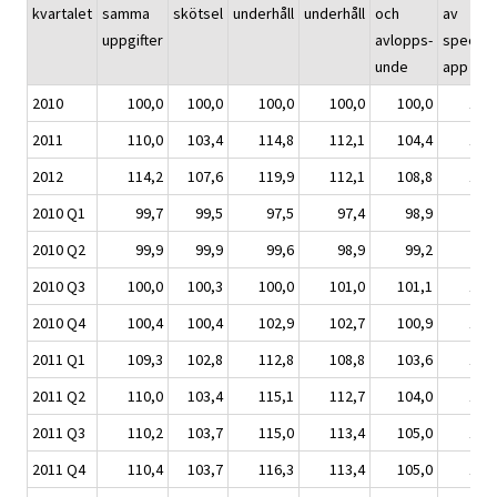
kvartalet
samma
skötsel
underhåll
underhåll
och
av
uppgifter
avlopps-
special-
unde
app
2010
100,0
100,0
100,0
100,0
100,0
100
2011
110,0
103,4
114,8
112,1
104,4
104
2012
114,2
107,6
119,9
112,1
108,8
108
2010 Q1
99,7
99,5
97,5
97,4
98,9
99
2010 Q2
99,9
99,9
99,6
98,9
99,2
99
2010 Q3
100,0
100,3
100,0
101,0
101,1
100
2010 Q4
100,4
100,4
102,9
102,7
100,9
101
2011 Q1
109,3
102,8
112,8
108,8
103,6
103
2011 Q2
110,0
103,4
115,1
112,7
104,0
104
2011 Q3
110,2
103,7
115,0
113,4
105,0
105
2011 Q4
110,4
103,7
116,3
113,4
105,0
104