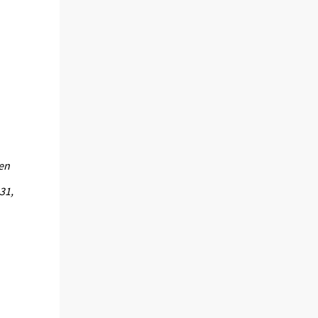
len
31,