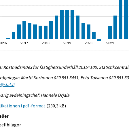
a: Kostnadsindex för fastighetsunderhåll 2015=100, Statistikcentra
rågningar: Martti Korhonen 029 551 3451, Eetu Toivanen 029 551 33
@stat.fi
arig avdelningschef: Hannele Orjala
ikationen i pdf-format
(230,3 kB)
eller
bellbilagor