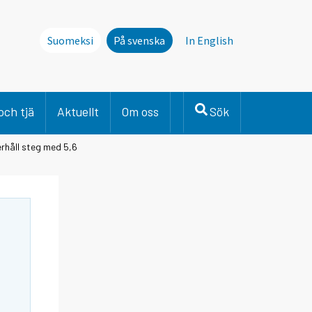
Suomeksi
På svenska
In English
och tjä
Aktuellt
Om oss
Sök
rhåll steg med 5,6