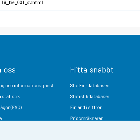
18_tie_001_sv.html
a oss
Hitta snabbt
ng och informationstjänst
StatFin-databasen
 statistik
Statistikdatabaser
rågor (FAQ)
Finland i siffror
a
Prisomräknaren
Kommande publiceringar