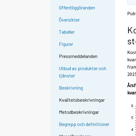
Offentliggöranden
Publ
Översikter
Ko
Tabeller
st
Figurer
Kost
Pressmeddelanden
kvar
fram
Utbud av produkter och
201
tjänster
Årsf
Beskrivning
kvar
Kvalitetsbeskrivningar
Metodbeskrivningar
Begrepp och definitioner