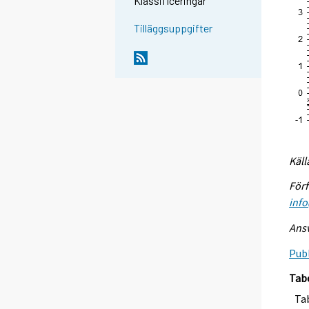
Klassificeringar
Tilläggsuppgifter
Käll
Förf
info
Ansv
Publ
Tab
Ta