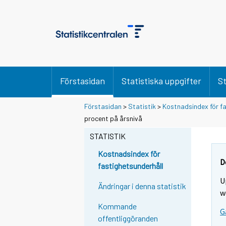
Förstasidan
Statistiska uppgifter
St
Förstasidan
>
Statistik
>
Kostnadsindex för fa
procent på årsnivå
STATISTIK
Kostnadsindex för
D
fastighetsunderhåll
U
Ändringar i denna statistik
w
Kommande
G
offentliggöranden