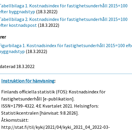
Tabellbilaga 1. Kostnadsindex för fastighetsunderhåll 2015=100
efter byggnadstyp
(18.3.2022)
Tabellbilaga 2. Kostnadsindex för fastighetsunderhåll 2015=100
efter kostnadspost
(18.3.2022)
rer
Figurbilaga 1. Kostnadsindex för fastighetsunderhåll 2015=100 eft
byggnadstyp
(18.3.2022)
daterad 18.3.2022
Instruktion för hänvisning
:
Finlands officiella statistik (FOS): Kostnadsindex för
fastighetsunderhåll [e-publikation].
ISSN=1799-4322.
4:e Kvartalet
2021. Helsingfors:
Statistikcentralen [hänvisat: 9.8.2026].
Åtkomstsätt:
http://stat.fi/til/kyki/2021/04/kyki_2021_04_2022-03-