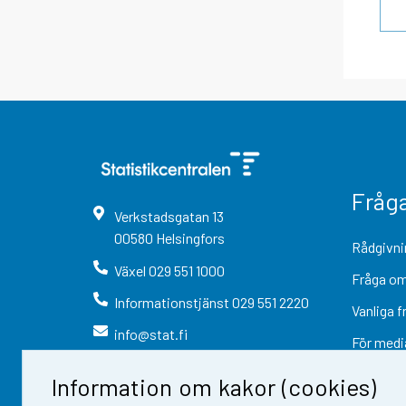
Fråg
Verkstadsgatan
13
00580
Helsingfors
Rådgivni
Växel
029 551 1000
Fråga om
Informationstjänst
029 551 2220
Vanliga f
info@stat.fi
För medi
Information om kakor (cookies)