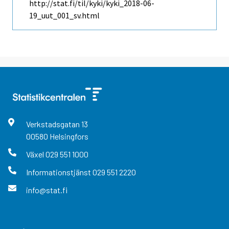
http://stat.fi/til/kyki/kyki_2018-06-
19_uut_001_sv.html
Verkstadsgatan
13
00580
Helsingfors
Växel
029 551 1000
Informationstjänst
029 551 2220
info@stat.fi