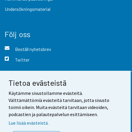
Undersökningsmaterial
Följ oss
Beställ nyhetsbrev
Twitter
Tietoa evästeistä
Kontaktinformation
Käytämme sivustollamme evästeitä.
Respons
Välttämättömiä evästeitä tarvitaan, jotta sivusto
toimii oikein. Muita evästeitä tarvitaan videoiden,
Användarvillkor
podcastien ja palautepalvelun esittämiseen.
Dataskydd
Lue lisää evästeistä.
Tillgänglighet