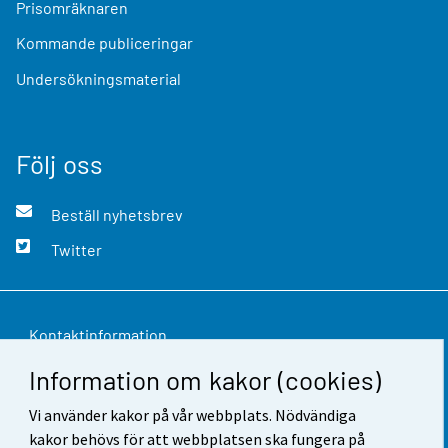
Prisomräknaren
Kommande publiceringar
Undersökningsmaterial
Följ oss
Beställ nyhetsbrev
Twitter
Kontaktinformation
Information om kakor (cookies)
Respons
Vi använder kakor på vår webbplats. Nödvändiga
Användarvillkor
kakor behövs för att webbplatsen ska fungera på