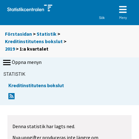
Meny
Sök
Förstasidan
>
Statistik
>
Kreditinstitutens bokslut
>
2019
>
1:a kvartalet
Öppna menyn
STATISTIK
Kreditinstitutens bokslut
Denna statistik har lagts ned.
Nya uppgifter produceras inte längre om