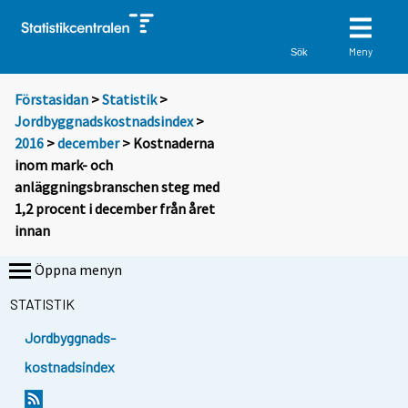
Meny
Sök
Förstasidan
>
Statistik
>
Jordbyggnadskostnadsindex
>
2016
>
december
> Kostnaderna
inom mark- och
anläggningsbranschen steg med
1,2 procent i december från året
innan
Öppna menyn
STATISTIK
Jordbyggnads-
kostnadsindex
Y
Y