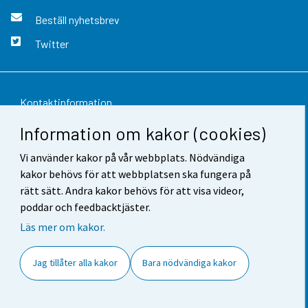
Beställ nyhetsbrev
Twitter
Kontaktinformation
Information om kakor (cookies)
Respons
Vi använder kakor på vår webbplats. Nödvändiga
Användarvillkor
kakor behövs för att webbplatsen ska fungera på
Dataskydd
rätt sätt. Andra kakor behövs för att visa videor,
poddar och feedbacktjäster.
Tillgänglighet
Läs mer om kakor.
Information om webbplatsen
Jag tillåter alla kakor
Bara nödvändiga kakor
Cookie-inställningar