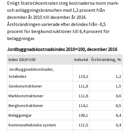
Enligt Statistikcentralen steg kostnaderna inom mark-
v
v
och anläggningsbranschen med 1,2 procent från
i
i
december år 2015 till december år 2016.
c
c
e
e
Årsförändringen varierade efter delindex från -0,5
.
.
procent för bergkonstruktioner till 6,4 procent för
beläggningar.
Jordbyggnadskostnadsindex 2010=100, december 2016
Index 2010=100
Indextal
Årsförändring, %
Jordbyggnadskostnader,
totalindex
110,2
1,2
Geokonstruktioner
111,8
1,5
Markkonstruktioner
111,6
0,6
Bergkonstruktioner
114,1
-0,5
Beläggningar
100,1
6,4
Kommunaltekniska system
111,5
0,4