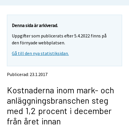
o
o
u
u
a
a
r
r
e
e
Denna sida är arkiverad.
m
m
Uppgifter som publicerats efter 5.4.2022 finns på
o
o
v
v
den förnyade webbplatsen.
i
i
Gå till den nya statistiksidan.
n
n
g
g
t
t
o
o
Publicerad: 23.1.2017
a
a
n
n
Kostnaderna inom mark- och
o
o
t
t
anläggningsbranschen steg
h
h
e
e
med 1,2 procent i december
r
r
s
s
från året innan
e
e
r
r