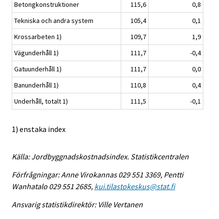
Betongkonstruktioner
115,6
0,8
Tekniska och andra system
105,4
0,1
Krossarbeten 1)
109,7
1,9
Vägunderhåll 1)
111,7
-0,4
Gatuunderhåll 1)
111,7
0,0
Banunderhåll 1)
110,8
0,4
Underhåll, totalt 1)
111,5
-0,1
1) enstaka index
Källa: Jordbyggnadskostnadsindex. Statistikcentralen
Förfrågningar: Anne Virokannas 029 551 3369, Pentti
Wanhatalo 029 551 2685,
kui.tilastokeskus@stat.fi
Ansvarig statistikdirektör: Ville Vertanen