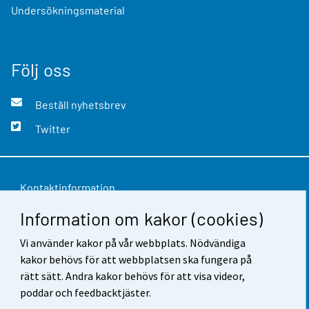
Undersökningsmaterial
Följ oss
Beställ nyhetsbrev
Twitter
Kontaktinformation
Information om kakor (cookies)
Respons
Vi använder kakor på vår webbplats. Nödvändiga
Användarvillkor
kakor behövs för att webbplatsen ska fungera på
Dataskydd
rätt sätt. Andra kakor behövs för att visa videor,
poddar och feedbacktjäster.
Tillgänglighet