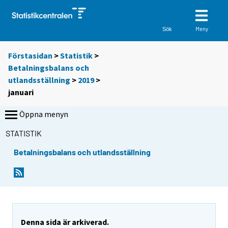
Meny
Sök
Förstasidan
>
Statistik
>
Betalningsbalans och
utlandsställning
>
2019
>
januari
Öppna menyn
STATISTIK
Betalningsbalans och utlandsställning
Denna sida är arkiverad.