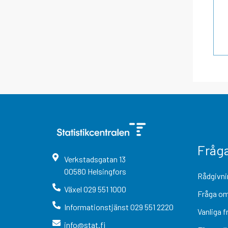
Fråg
Verkstadsgatan
13
00580
Helsingfors
Rådgivni
Växel
029 551 1000
Fråga om
Informationstjänst
029 551 2220
Vanliga f
info@stat.fi