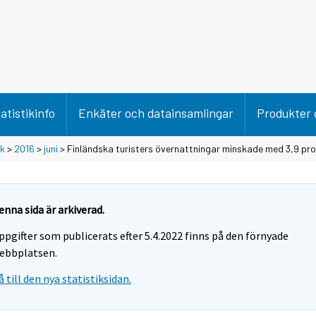
atistikinfo
Enkäter och datainsamlingar
Produkter 
ik
>
2016
>
juni
> Finländska turisters övernattningar minskade med 3,9 proc
enna sida är arkiverad.
ppgifter som publicerats efter 5.4.2022 finns på den förnyade
ebbplatsen.
å till den nya statistiksidan.