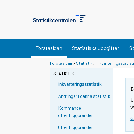
Förstasidan
Statistiska uppgifter
St
Y
Y
Förstasidan
>
Statistik
>
Inkvarteringsstatist
o
o
u
u
STATISTIK
a
a
r
r
Inkvarteringsstatistik
e
e
D
m
m
Ändringar i denna statistik
U
o
o
v
v
w
Kommande
i
i
offentliggöranden
G
n
n
g
g
Offentliggöranden
t
t