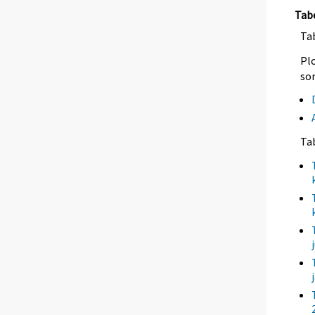
Tab
Tab
Plo
so
Ta