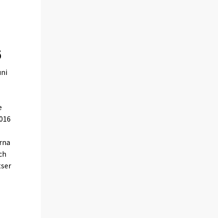
6
uni
e
2016
erna
ch
tser