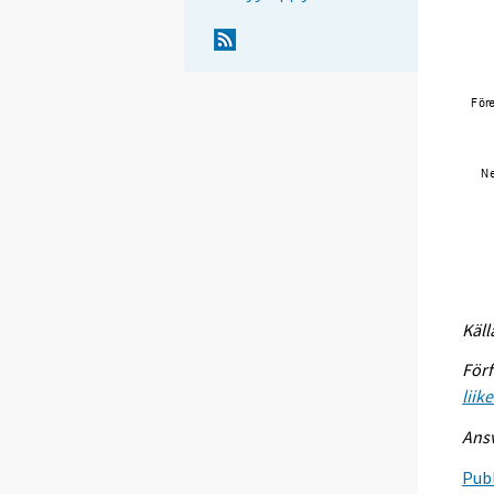
Käll
Förf
liik
Ansv
Publ