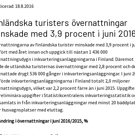
icerad: 18.8.2016
nländska turisters övernattningar
nskade med 3,9 procent i juni 201
nattningarna av finländska turister minskade med 3,9 procent i j
ört med året innan och uppgick till nästan 1 436 000
nattningsdygn i inkvarteringsanläggningarna i Finland. Däremot
e de utländska turisternas övernattningar med 2,8 procent och d
nattade drygt 536 000 gånger i inkvarteringsanläggningar. I juni 
örde inkvarteringsanläggningarna i Finland totalt 2,0 miljoner
nattningsdygn, vilket var 2,2 procent färre än i juni 2015. Uppgift
reliminära uppgifter i Statistikcentralens inkvarteringsstatistik o
samlats in från inkvarteringsanläggningar med minst 20 bäddpla
r husvagnsplatser med eluttag.
ndring i övernattningar i juni 2016/2015, %