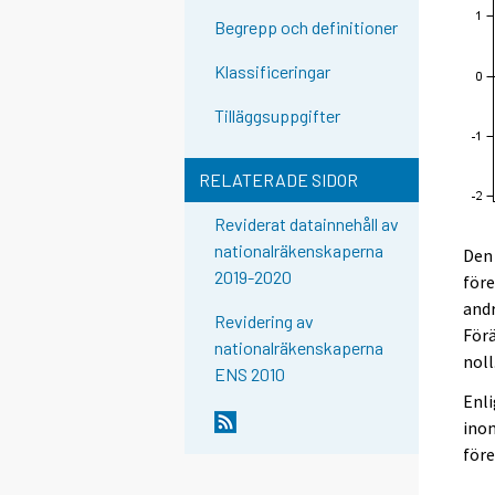
Begrepp och definitioner
Klassificeringar
Tilläggsuppgifter
RELATERADE SIDOR
Reviderat datainnehåll av
nationalräkenskaperna
Den
2019-2020
före
andr
Revidering av
Förä
nationalräkenskaperna
noll
ENS 2010
Enli
inom
före