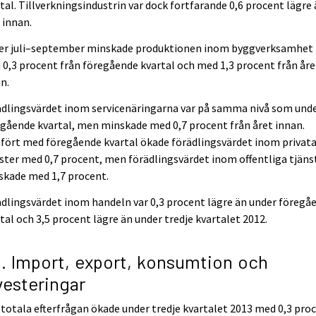
tal. Tillverkningsindustrin var dock fortfarande 0,6 procent lägre
 innan.
er juli–september minskade produktionen inom byggverksamhet
0,3 procent från föregående kvartal och med 1,3 procent från åre
n.
ädlingsvärdet inom servicenäringarna var på samma nivå som und
gående kvartal, men minskade med 0,7 procent från året innan.
fört med föregående kvartal ökade förädlingsvärdet inom privat
ster med 0,7 procent, men förädlingsvärdet inom offentliga tjäns
skade med 1,7 procent.
dlingsvärdet inom handeln var 0,3 procent lägre än under föregå
tal och 3,5 procent lägre än under tredje kvartalet 2012.
2. Import, export, konsumtion och
vesteringar
totala efterfrågan ökade under tredje kvartalet 2013 med 0,3 pro