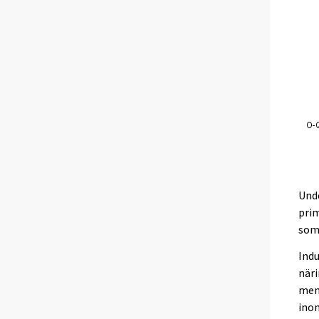
Unde
prim
som 
Indu
näri
men 
inom