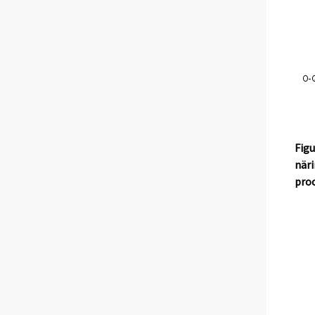
Figu
när
pro