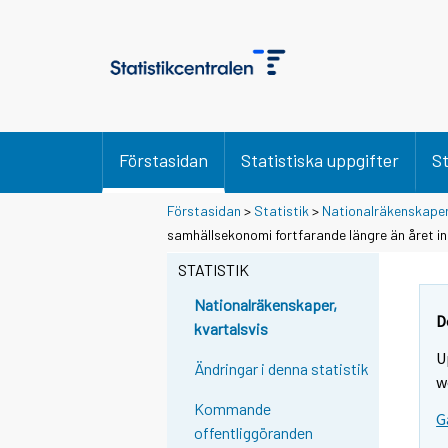
Förstasidan
Statistiska uppgifter
St
Förstasidan
>
Statistik
>
Nationalräkenskaper
samhällsekonomi fortfarande längre än året i
STATISTIK
Nationalräkenskaper,
D
kvartalsvis
U
Ändringar i denna statistik
w
Kommande
G
offentliggöranden