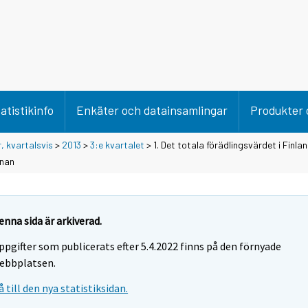
atistikinfo
Enkäter och datainsamlingar
Produkter 
, kvartalsvis
>
2013
>
3:e kvartalet
> 1. Det totala förädlingsvärdet i Finla
nnan
enna sida är arkiverad.
ppgifter som publicerats efter 5.4.2022 finns på den förnyade
ebbplatsen.
å till den nya statistiksidan.