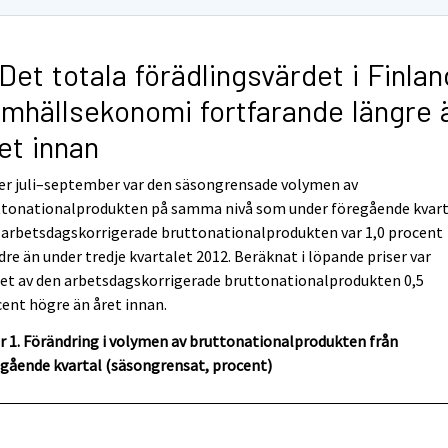
 Det totala förädlingsvärdet i Finla
mhällsekonomi fortfarande längre 
et innan
er juli–september var den säsongrensade volymen av
ttonationalprodukten på samma nivå som under föregående kvart
 arbetsdagskorrigerade bruttonationalprodukten var 1,0 procent
re än under tredje kvartalet 2012. Beräknat i löpande priser var
et av den arbetsdagskorrigerade bruttonationalprodukten 0,5
ent högre än året innan.
r 1. Förändring i volymen av bruttonationalprodukten från
gående kvartal (säsongrensat, procent)