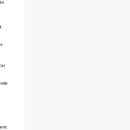
 än
t
er
a
ter
ende
cent