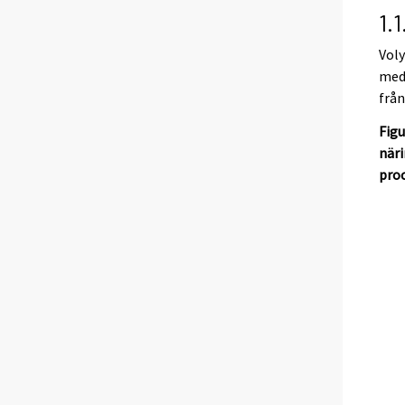
1.
Voly
med 
från
Figu
näri
pro