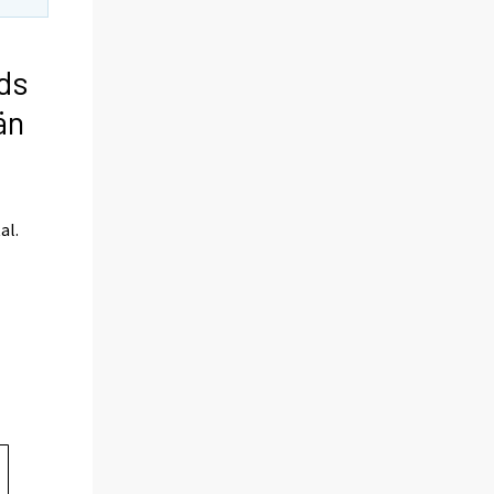
nds
än
al.