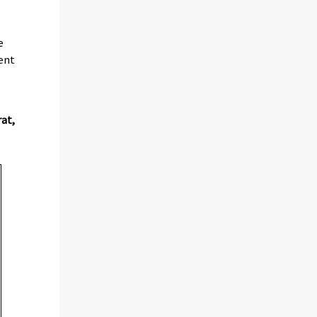
e
ent
at,