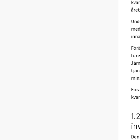
kvar
året
Und
med 
inna
För
före
Jäm
tjän
min
Förä
kvar
1.
in
Den 