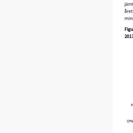
jäm
året
mins
Figu
2013