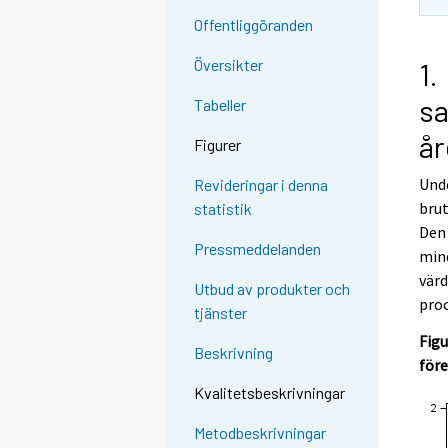
Offentliggöranden
Översikter
1.
sa
Tabeller
år
Figurer
Und
Revideringar i denna
bru
statistik
Den
Pressmeddelanden
mind
värd
Utbud av produkter och
proc
tjänster
Figu
Beskrivning
före
Kvalitetsbeskrivningar
Metodbeskrivningar