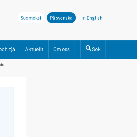
Suomeksi
På svenska
In English
och tjä
Aktuellt
Om oss
Sök
nds