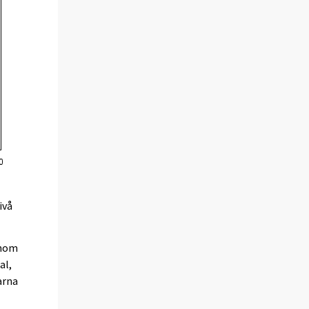
ivå
inom
al,
arna