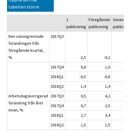
tabellen större
1.
Föregående
Senaste
publicering
publicering
publicerin
Den säsongrensade
2017Q3
förändringen från
föregående kvartal,
%
-2,5
-0,2
-0,
2017Q4
0,6
1,0
1,
2018Q1
-0,5
-0,8
0,
2018Q2
1,4
1,4
-0,
Arbetsdagskorrigerad
2017Q3
0,5
4,2
4,
förändring från året
2017Q4
0,7
2,5
2,
innan, %
2018Q1
2,7
3,4
5,
2018Q2
1,5
1,5
1,