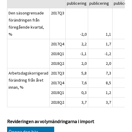
publicering
publicering
publicerin
Den säsongrensade
2017Q3
förändringen från
föregående kvartal,
%
-2,0
1,1
1,
2017Q4
2,2
1,7
1,
2018Q1
-1,1
-1,2
0,
2018Q2
2,0
2,0
-1,
Arbetsdagskorrigerad
2017Q3
5,8
7,3
7,
förändring från året
2017Q4
7,6
8,5
8,
innan, %
2018Q1
0,3
1,2
3,
2018Q2
3,7
3,7
2,
Revideringen av volymändringarna i import
Öppna den här