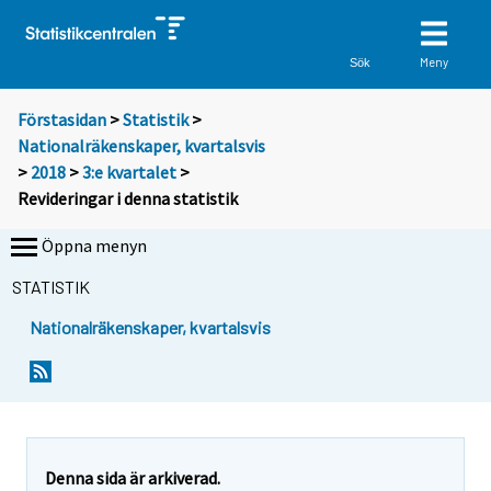
Meny
Sök
Förstasidan
>
Statistik
>
Nationalräkenskaper, kvartalsvis
>
2018
>
3:e kvartalet
>
Revideringar i denna statistik
Öppna menyn
STATISTIK
Nationalräkenskaper, kvartalsvis
Denna sida är arkiverad.