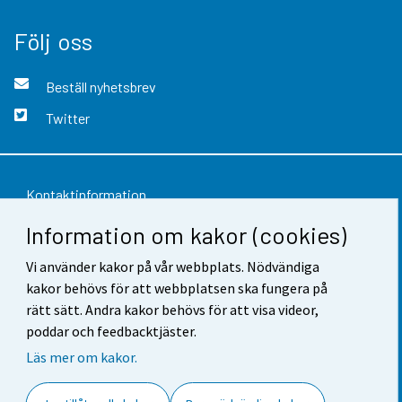
Följ oss
Beställ nyhetsbrev
Twitter
Kontaktinformation
Information om kakor (cookies)
Respons
Användarvillkor
Vi använder kakor på vår webbplats. Nödvändiga
kakor behövs för att webbplatsen ska fungera på
Dataskydd
rätt sätt. Andra kakor behövs för att visa videor,
poddar och feedbacktjäster.
Tillgänglighet
Läs mer om kakor.
Information om webbplatsen