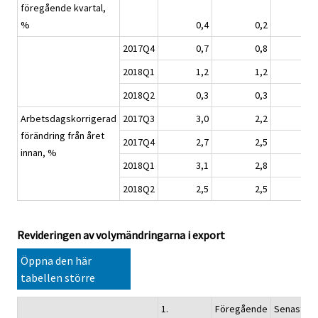
föregående kvartal,
%
0,4
0,2
0,
2017Q4
0,7
0,8
0,
2018Q1
1,2
1,2
0,
2018Q2
0,3
0,3
0,
Arbetsdagskorrigerad
2017Q3
3,0
2,2
2,
förändring från året
2017Q4
2,7
2,5
2,
innan, %
2018Q1
3,1
2,8
2,
2018Q2
2,5
2,5
2,
Revideringen av volymändringarna i export
Öppna den här
tabellen större
1.
Föregående
Senaste