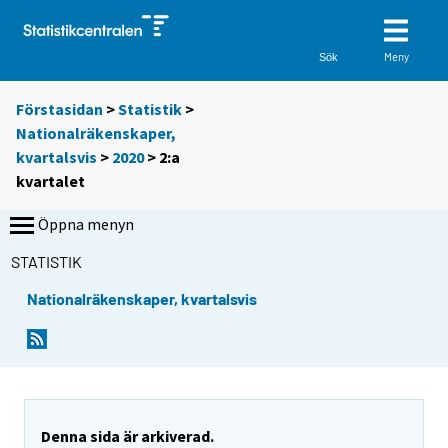
Meny
Sök
Förstasidan
>
Statistik
>
Nationalräkenskaper,
kvartalsvis
>
2020
>
2:a
kvartalet
Öppna menyn
STATISTIK
Nationalräkenskaper, kvartalsvis
Denna sida är arkiverad.