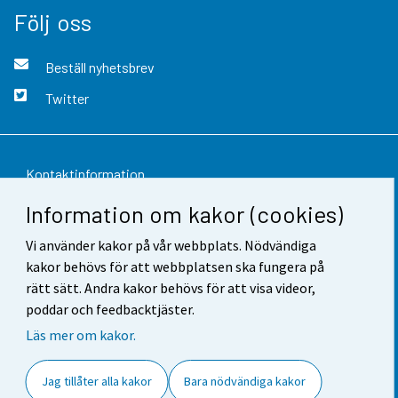
Följ oss
Beställ nyhetsbrev
Twitter
Kontaktinformation
Information om kakor (cookies)
Respons
Vi använder kakor på vår webbplats. Nödvändiga
Användarvillkor
kakor behövs för att webbplatsen ska fungera på
Dataskydd
rätt sätt. Andra kakor behövs för att visa videor,
poddar och feedbacktjäster.
Tillgänglighet
Läs mer om kakor.
Information om webbplatsen
Jag tillåter alla kakor
Bara nödvändiga kakor
Cookie-inställningar