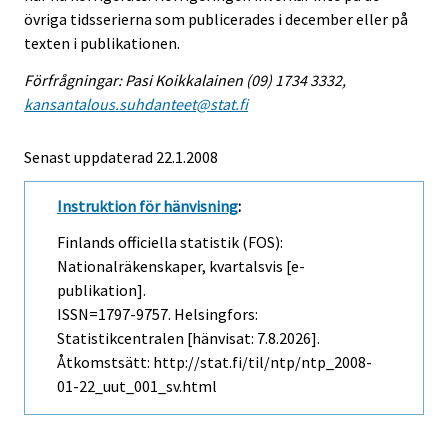
övriga tidsserierna som publicerades i december eller på
texten i publikationen.
Förfrågningar: Pasi Koikkalainen (09) 1734 3332,
kansantalous.suhdanteet@stat.fi
Senast uppdaterad
22.1.2008
Instruktion för hänvisning
:
Finlands officiella statistik (FOS):
Nationalräkenskaper, kvartalsvis [e-
publikation].
ISSN=1797-9757. Helsingfors:
Statistikcentralen [hänvisat: 7.8.2026].
Åtkomstsätt: http://stat.fi/til/ntp/ntp_2008-
01-22_uut_001_sv.html