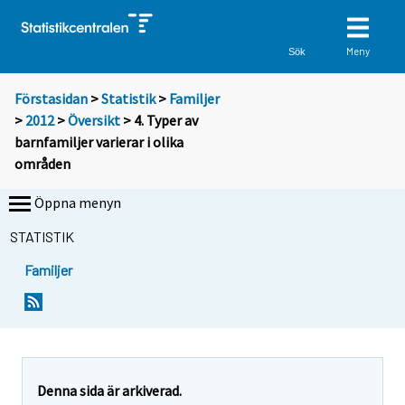
Meny
Sök
Förstasidan
>
Statistik
>
Familjer
>
2012
>
Översikt
> 4. Typer av
barnfamiljer varierar i olika
områden
Öppna menyn
STATISTIK
Familjer
Denna sida är arkiverad.