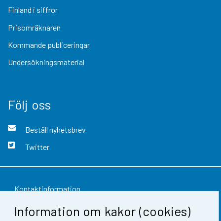
Finland i siffror
Prisomräknaren
Kommande publiceringar
Undersökningsmaterial
Följ oss
Beställ nyhetsbrev
Twitter
Kontaktinformation
Information om kakor (cookies)
Respons