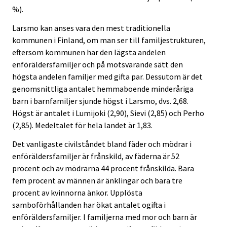
%).
Larsmo kan anses vara den mest traditionella
kommunen i Finland, om man ser till familjestrukturen,
eftersom kommunen har den lägsta andelen
enföräldersfamiljer och på motsvarande sätt den
högsta andelen familjer med gifta par. Dessutom är det
genomsnittliga antalet hemmaboende minderåriga
barn i barnfamiljer sjunde högst i Larsmo, dvs. 2,68.
Högst är antalet i Lumijoki (2,90), Sievi (2,85) och Perho
(2,85). Medeltalet för hela landet är 1,83.
Det vanligaste civilståndet bland fäder och mödrar i
enföräldersfamiljer är frånskild, av fäderna är 52
procent och av mödrarna 44 procent frånskilda. Bara
fem procent av männen är änklingar och bara tre
procent av kvinnorna änkor. Upplösta
samboförhållanden har ökat antalet ogifta i
enföräldersfamiljer. I familjerna med mor och barn är