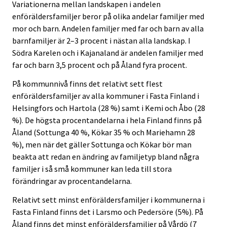
Variationerna mellan landskapen i andelen
enföräldersfamiljer beror på olika andelar familjer med
mor och barn. Andelen familjer med far och barn av alla
barnfamiljer är 2–3 procent i nästan alla landskap. I
Södra Karelen och i Kajanaland är andelen familjer med
far och barn 3,5 procent och på Åland fyra procent.
På kommunnivå finns det relativt sett flest
enföräldersfamiljer av alla kommuner i Fasta Finland i
Helsingfors och Hartola (28 %) samt i Kemi och Åbo (28
%). De högsta procentandelarna i hela Finland finns på
Åland (Sottunga 40 %, Kökar 35 % och Mariehamn 28
%), men när det gäller Sottunga och Kökar bör man
beakta att redan en ändring av familjetyp bland några
familjer i så små kommuner kan leda till stora
förändringar av procentandelarna.
Relativt sett minst enföräldersfamiljer i kommunerna i
Fasta Finland finns det i Larsmo och Pedersöre (5%). På
Åland finns det minst enföräldersfamiljer på Vårdö (7