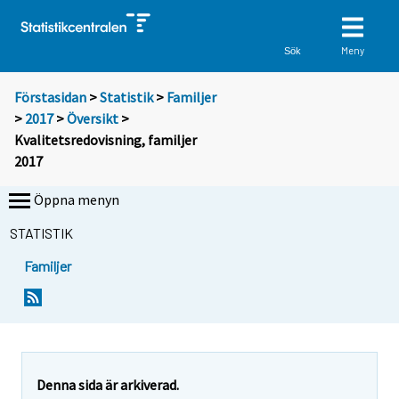
Meny
Sök
Förstasidan
>
Statistik
>
Familjer
>
2017
>
Översikt
>
Kvalitetsredovisning, familjer
2017
Öppna menyn
STATISTIK
Familjer
Denna sida är arkiverad.