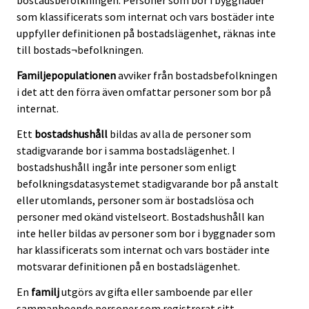
bostadsbefolkningen. Personer som bor i byggnader
som klassificerats som internat och vars bostäder inte
uppfyller definitionen på bostadslägenhet, räknas inte
till bostads¬befolkningen.
Familjepopulationen
avviker från bostadsbefolkningen
i det att den förra även omfattar personer som bor på
internat.
Ett
bostadshushåll
bildas av alla de personer som
stadigvarande bor i samma bostadslägenhet. I
bostadshushåll ingår inte personer som enligt
befolkningsdatasystemet stadigvarande bor på anstalt
eller utomlands, personer som är bostadslösa och
personer med okänd vistelseort. Bostadshushåll kan
inte heller bildas av personer som bor i byggnader som
har klassificerats som internat och vars bostäder inte
motsvarar definitionen på en bostadslägenhet.
En
familj
utgörs av gifta eller samboende par eller
sammanboende personer som registrerat sitt