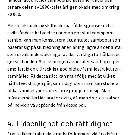
senare delen av 1980-talet årligen ökade med omkring
20 000.
Med beaktande av skillnaderna i åldersgränser och i
civilståndets betydelse när man gör slutledning om
sambo, kan man konstatera att antalet sambopar som
baserar sig på slutledning är en aning lägre än det antal
som urvalsundersökningar av det verkliga förhållandet
ger vid handen. Slutledningen av antalet sambopar ger
emellertid en tillräckligt god bild av familjestrukturen i
samhället. På detta sätt kan man följa med åt vilket
håll utvecklingen går, samtidigt som man kan studera
olika familjetyper som större grupper för sig. Man
måste emellertid vara försiktig då man drar slutsatser
på individnivå utgående från dessa par.
4. Tidsenlighet och rättidighet
Statistikcentralen daterar befolkningen vid årsskiftet