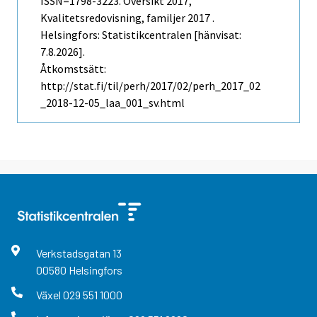
ISSN=1798-3223.
Översikt
2017,
Kvalitetsredovisning, familjer 2017 .
Helsingfors: Statistikcentralen [hänvisat:
7.8.2026].
Åtkomstsätt:
http://stat.fi/til/perh/2017/02/perh_2017_02
_2018-12-05_laa_001_sv.html
Verkstadsgatan
13
00580
Helsingfors
Växel
029 551 1000