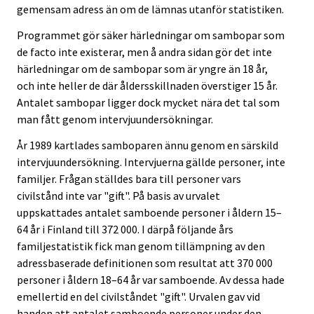
gemensam adress än om de lämnas utanför statistiken.
Programmet gör säker härledningar om sambopar som
de facto inte existerar, men å andra sidan gör det inte
härledningar om de sambopar som är yngre än 18 år,
och inte heller de där åldersskillnaden överstiger 15 år.
Antalet sambopar ligger dock mycket nära det tal som
man fått genom intervjuundersökningar.
År 1989 kartlades samboparen ännu genom en särskild
intervjuundersökning. Intervjuerna gällde personer, inte
familjer. Frågan ställdes bara till personer vars
civilstånd inte var "gift". På basis av urvalet
uppskattades antalet samboende personer i åldern 15–
64 år i Finland till 372 000. I därpå följande års
familjestatistik fick man genom tillämpning av den
adressbaserade definitionen som resultat att 370 000
personer i åldern 18–64 år var samboende. Av dessa hade
emellertid en del civilståndet "gift". Urvalen gav vid
handen att antalet samboende personer under den