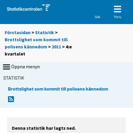
Meny
Sök
Förstasidan
>
Statistik
>
Brottslighet som kommit till
polisens kännedom
>
2011
>
4:e
kvartalet
Öppna menyn
STATISTIK
Brottslighet som kommit till polisens kännedom
Denna statistik har lagts ned.