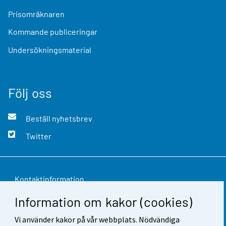
Prisomräknaren
Kommande publiceringar
Undersökningsmaterial
Följ oss
Beställ nyhetsbrev
Twitter
Kontaktinformation
Information om kakor (cookies)
Respons
Vi använder kakor på vår webbplats. Nödvändiga
Användarvillkor