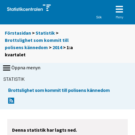
Meny
Sök
Förstasidan
>
Statistik
>
Brottslighet som kommit till
polisens kännedom
>
2014
>
1:a
kvartalet
Öppna menyn
STATISTIK
Brottslighet som kommit till polisens kännedom
Denna statistik har lagts ned.