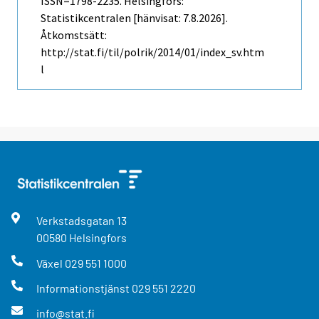
ISSN=1798-2235. Helsingfors:
Statistikcentralen [hänvisat: 7.8.2026].
Åtkomstsätt:
http://stat.fi/til/polrik/2014/01/index_sv.htm
l
Verkstadsgatan
13
00580
Helsingfors
Växel
029 551 1000
Informationstjänst
029 551 2220
info@stat.fi