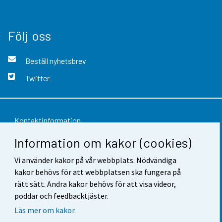
Följ oss
Beställ nyhetsbrev
Twitter
Kontaktinformation
Information om kakor (cookies)
Respons
Vi använder kakor på vår webbplats. Nödvändiga
Användarvillkor
kakor behövs för att webbplatsen ska fungera på
Dataskydd
rätt sätt. Andra kakor behövs för att visa videor,
poddar och feedbacktjäster.
Tillgänglighet
Läs mer om kakor.
Information om webbplatsen