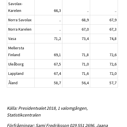
Savolax-
Karelen
66,3
..
..
Norra Savolax
..
68,9
67,9
Norra Karelen
..
67,0
67,3
Vasa
71,2
73,4
74,8
Mellersta
Finland
69,1
71,8
72,6
Uleåborg
67,5
71,0
72,6
Lappland
67,4
71,6
72,0
Åland
58,7
56,4
57,7
Källa: Presidentvalet 2018, 1 valomgången,
Statistikcentralen
Förfrågningar: Sami Fredriksson 029 551 2696, Jaana