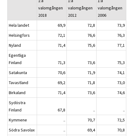
1:a
1:a
1:a
valomgången
valomgången
valomgången
2018
2012
2006
Hela landet
69,9
72,8
73,9
Helsingfors
72,1
76,6
76,3
Nyland
71,4
75,6
77,1
Egentliga
Finland
71,3
73,6
75,3
Satakunta
70,6
71,9
74,1
Tavastland
69,2
71,8
73,0
Birkaland
71,4
73,6
74,6
Sydöstra
Finland
67,8
..
..
Kymmene
..
70,7
72,5
Södra Savolax
..
69,4
70,8