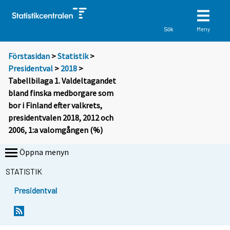
Meny
Sök
Förstasidan
>
Statistik
>
Presidentval
>
2018
>
Tabellbilaga 1. Valdeltagandet
bland finska medborgare som
bor i Finland efter valkrets,
presidentvalen 2018, 2012 och
2006, 1:a valomgången (%)
Öppna menyn
STATISTIK
Presidentval