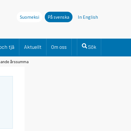
Suomeksi
På svenska
In English
och tjä
Aktuellt
Om oss
Sök
lidande årssumma