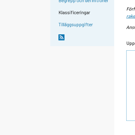
Begrepp och definitioner
Förf
Klassificeringar
rak
Tilläggsuppgifter
Ansv
Upp