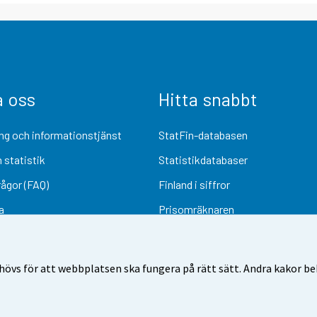
a oss
Hitta snabbt
ng och informationstjänst
StatFin-databasen
 statistik
Statistikdatabaser
rågor (FAQ)
Finland i siffror
a
Prisomräknaren
Kommande publiceringar
Undersökningsmaterial
övs för att webbplatsen ska fungera på rätt sätt. Andra kakor behö