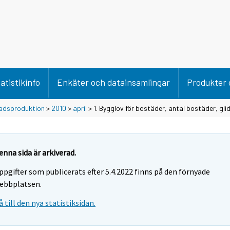
atistikinfo
Enkäter och datainsamlingar
Produkter 
adsproduktion
>
2010
>
april
> 1. Bygglov för bostäder, antal bostäder, g
enna sida är arkiverad.
ppgifter som publicerats efter 5.4.2022 finns på den förnyade
ebbplatsen.
å till den nya statistiksidan.