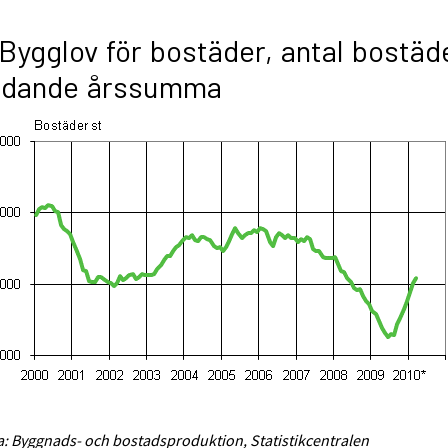
 Bygglov för bostäder, antal bostäd
lidande årssumma
a: Byggnads- och bostadsproduktion, Statistikcentralen