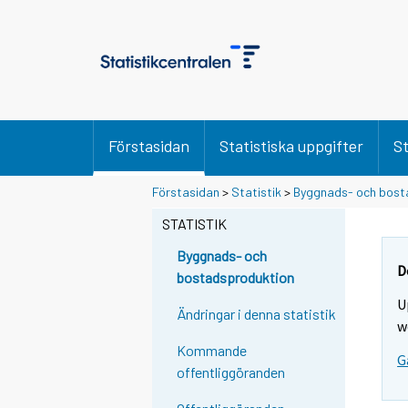
Förstasidan
Statistiska uppgifter
St
Förstasidan
>
Statistik
>
Byggnads- och bost
STATISTIK
Byggnads- och
D
bostadsproduktion
U
Ändringar i denna statistik
w
Kommande
G
offentliggöranden