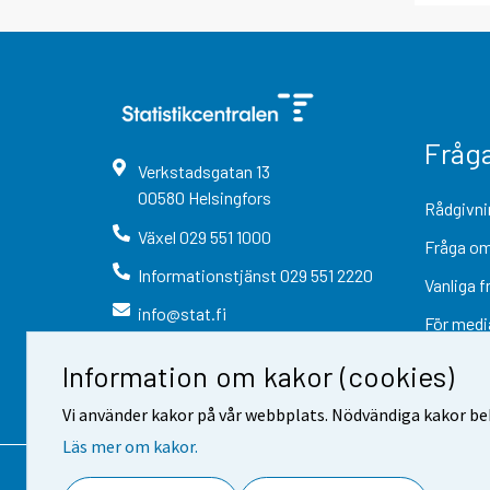
Fråg
Verkstadsgatan
13
00580
Helsingfors
Rådgivni
Växel
029 551 1000
Fråga om
Informationstjänst
029 551 2220
Vanliga f
info@stat.fi
För medi
Information om kakor (cookies)
Vi använder kakor på vår webbplats. Nödvändiga kakor beh
Läs mer om kakor.