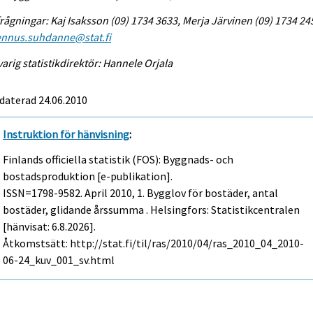
rågningar: Kaj Isaksson (09) 1734 3633, Merja Järvinen (09) 1734 24
ennus.suhdanne@stat.fi
arig statistikdirektör: Hannele Orjala
daterad 24.06.2010
Instruktion för hänvisning
:
Finlands officiella statistik (FOS): Byggnads- och
bostadsproduktion [e-publikation].
ISSN=1798-9582.
April
2010, 1. Bygglov för bostäder, antal
bostäder, glidande årssumma . Helsingfors: Statistikcentralen
[hänvisat: 6.8.2026].
Åtkomstsätt: http://stat.fi/til/ras/2010/04/ras_2010_04_2010-
06-24_kuv_001_sv.html