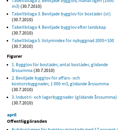
Tabellbilaga 2. Beviljade bygglov, månatligen (1000
m3)
(30.7.2010)
Tabellbilaga 3. Beviljade bygglov för bostäder (st)
(30.7.2010)
Tabellbilaga 4. Beviljade bygglov efter landskap
(30.7.2010)
Tabellbilaga 5. Volymindex för nybyggnad 2005=100
(30.7.2010)
Figurer
1. Bygglov för bostäder, antal bostäder, glidande
årssumma
(30.7.2010)
2. Beviljade bygglov för affärs- och
kontorsbyggnader, 1 000 m3, glidande årssumma
(30.7.2010)
3. Industri- och lagerbyggnader (glidande årssumma) .
(30.7.2010)
april
Offentliggöranden
Kubikvolymen för bygglov minskade med 17 procent i