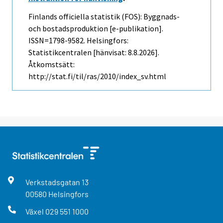
Finlands officiella statistik (FOS): Byggnads-
och bostadsproduktion [e-publikation].
ISSN=1798-9582. Helsingfors:
Statistikcentralen [hänvisat: 8.8.2026].
Åtkomstsätt:
http://stat.fi/til/ras/2010/index_sv.html
Verkstadsgatan
13
00580
Helsingfors
Växel
029 551 1000