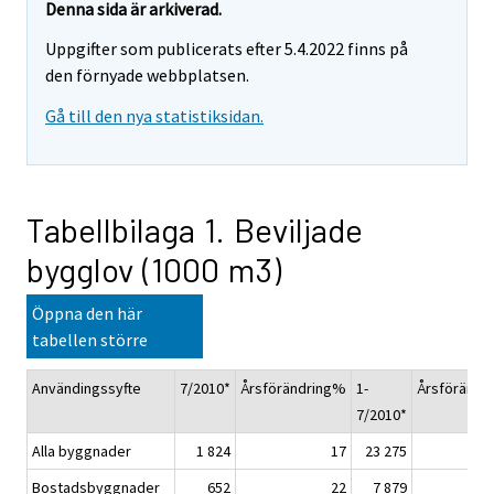
Denna sida är arkiverad.
Uppgifter som publicerats efter 5.4.2022 finns på
den förnyade webbplatsen.
Gå till den nya statistiksidan.
Tabellbilaga 1. Beviljade
bygglov (1000 m3)
Öppna den här
tabellen större
Användingssyfte
7/2010*
Årsförändring%
1-
Årsförändr
7/2010*
Alla byggnader
1 824
17
23 275
Bostadsbyggnader
652
22
7 879