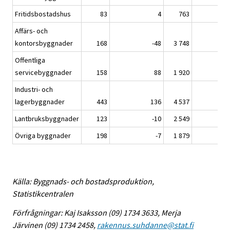
Fritidsbostadshus
83
4
763
Affärs- och
kontorsbyggnader
168
-48
3 748
Offentliga
servicebyggnader
158
88
1 920
Industri- och
lagerbyggnader
443
136
4 537
Lantbruksbyggnader
123
-10
2 549
Övriga byggnader
198
-7
1 879
Källa: Byggnads- och bostadsproduktion,
Statistikcentralen
Förfrågningar: Kaj Isaksson (09) 1734 3633, Merja
Järvinen (09) 1734 2458,
rakennus.suhdanne@stat.fi