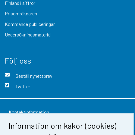
Finland i siffror
Prisomräknaren
Kommande publiceringar
Undersökningsmaterial
Följ oss
Beställ nyhetsbrev
Twitter
Kontaktinformation
Information om kakor (cookies)
Respons