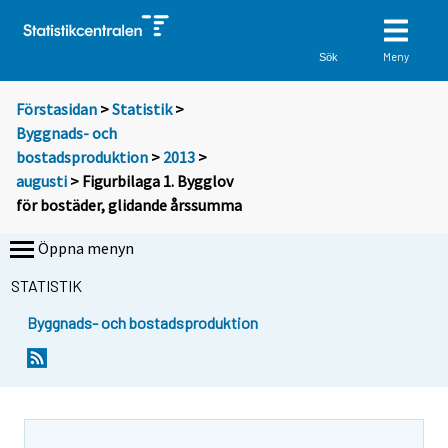
Meny
Sök
Förstasidan
>
Statistik
>
Byggnads- och
bostadsproduktion
>
2013
>
augusti
> Figurbilaga 1. Bygglov
för bostäder, glidande årssumma
Öppna menyn
STATISTIK
Byggnads- och bostadsproduktion