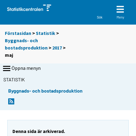
Meny
Sök
Förstasidan
>
Statistik
>
Byggnads- och
bostadsproduktion
>
2017
>
maj
Öppna menyn
STATISTIK
Byggnads- och bostadsproduktion
Denna sida är arkiverad.