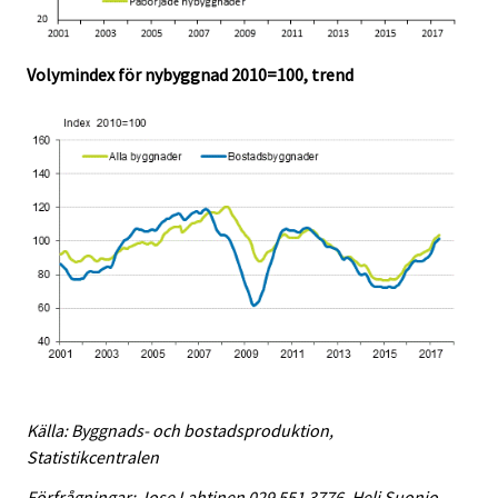
Volymindex för nybyggnad 2010=100, trend
Källa: Byggnads- och bostadsproduktion,
Statistikcentralen
Förfrågningar: Jose Lahtinen 029 551 3776, Heli Suonio