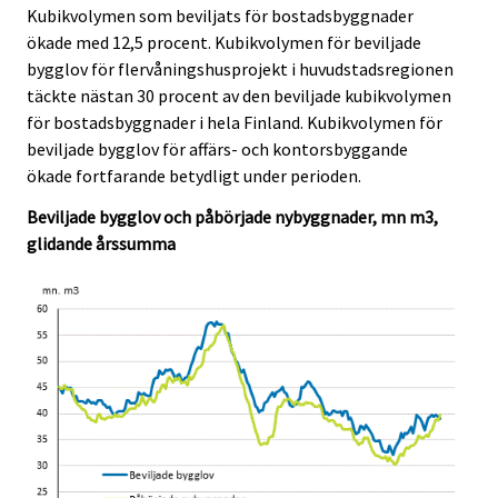
c
c
Kubikvolymen som beviljats för bostadsbyggnader
e
e
ökade med 12,5 procent. Kubikvolymen för beviljade
.
.
bygglov för flervåningshusprojekt i huvudstadsregionen
täckte nästan 30 procent av den beviljade kubikvolymen
för bostadsbyggnader i hela Finland. Kubikvolymen för
beviljade bygglov för affärs- och kontorsbyggande
ökade fortfarande betydligt under perioden.
Beviljade bygglov och påbörjade nybyggnader, mn m3,
glidande årssumma