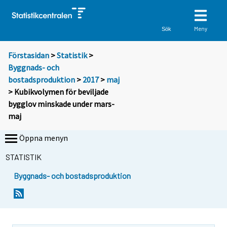
Meny
Sök
Förstasidan
>
Statistik
>
Byggnads- och
bostadsproduktion
>
2017
>
maj
> Kubikvolymen för beviljade
bygglov minskade under mars-
maj
Öppna menyn
STATISTIK
Byggnads- och bostadsproduktion
Y
Y
o
o
u
u
a
a