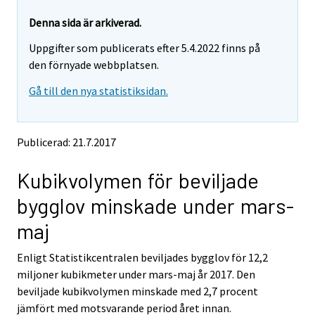
r
r
e
e
Denna sida är arkiverad.
m
m
Uppgifter som publicerats efter 5.4.2022 finns på
o
o
v
v
den förnyade webbplatsen.
i
i
Gå till den nya statistiksidan.
n
n
g
g
t
t
o
o
Publicerad: 21.7.2017
a
a
n
n
Kubikvolymen för beviljade
o
o
t
t
bygglov minskade under mars-
h
h
e
e
maj
r
r
s
s
Enligt Statistikcentralen beviljades bygglov för 12,2
e
e
miljoner kubikmeter under mars-maj år 2017. Den
r
r
v
v
beviljade kubikvolymen minskade med 2,7 procent
i
i
jämfört med motsvarande period året innan.