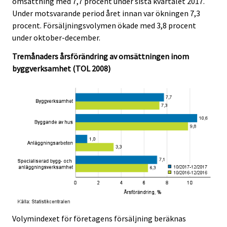
omsättning med 7,7 procent under sista kvartalet 2017.
i
i
Under motsvarande period året innan var ökningen 7,3
c
c
e
e
procent. Försäljningsvolymen ökade med 3,8 procent
.
.
under oktober-december.
Tremånaders årsförändring av omsättningen inom
byggverksamhet (TOL 2008)
Volymindexet för företagens försäljning beräknas