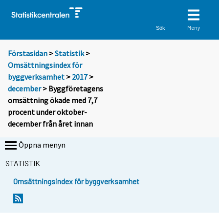
Meny
Sök
Förstasidan
>
Statistik
>
Omsättningsindex för
byggverksamhet
>
2017
>
december
> Byggföretagens
omsättning ökade med 7,7
procent under oktober-
december från året innan
Öppna menyn
STATISTIK
Omsättningsindex för byggverksamhet
Y
Y
o
o
u
u