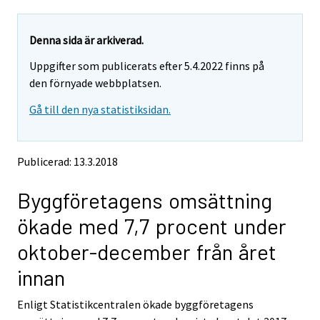
a
a
r
r
e
e
Denna sida är arkiverad.
m
m
Uppgifter som publicerats efter 5.4.2022 finns på
o
o
v
v
den förnyade webbplatsen.
i
i
Gå till den nya statistiksidan.
n
n
g
g
t
t
o
o
Publicerad: 13.3.2018
a
a
n
n
Byggföretagens omsättning
o
o
t
t
ökade med 7,7 procent under
h
h
e
e
oktober-december från året
r
r
s
s
innan
e
e
r
r
Enligt Statistikcentralen ökade byggföretagens
v
v