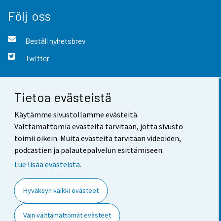
Följ oss
Beställ nyhetsbrev
Twitter
Tietoa evästeistä
Kontaktinformation
Käytämme sivustollamme evästeitä.
Respons
Välttämättömiä evästeitä tarvitaan, jotta sivusto
toimii oikein. Muita evästeitä tarvitaan videoiden,
Användarvillkor
podcastien ja palautepalvelun esittämiseen.
Dataskydd
Lue lisää evästeistä.
Tillgänglighet
Hyväksyn kaikki evästeet
Information om webbplatsen
Vain välttämättömät evästeet
Cookie-inställningar