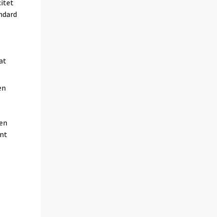
citet
ndard
at
en
len
ent