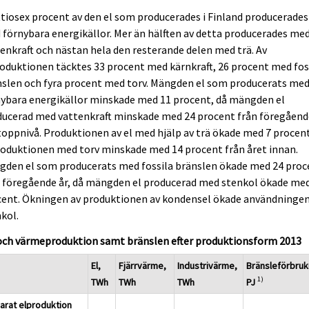
tiosex procent av den el som producerades i Finland producerades
förnybara energikällor. Mer än hälften av detta producerades me
enkraft och nästan hela den resterande delen med trä. Av
oduktionen täcktes 33 procent med kärnkraft, 26 procent med fos
nslen och fyra procent med torv. Mängden el som producerats me
nybara energikällor minskade med 11 procent, då mängden el
ducerad med vattenkraft minskade med 24 procent från föregåend
toppnivå. Produktionen av el med hjälp av trä ökade med 7 procent
oduktionen med torv minskade med 14 procent från året innan.
gden el som producerats med fossila bränslen ökade med 24 proc
n föregående år, då mängden el producerad med stenkol ökade me
cent. Ökningen av produktionen av kondensel ökade användningen
kol.
 och värmeproduktion samt bränslen efter produktionsform 2013
El,
Fjärrvärme,
Industrivärme,
Bränsleförbruk
1)
TWh
TWh
TWh
PJ
arat elproduktion