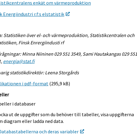
tistikcentralens enkät om värmeproduktion
k Energiindustri r.f:s elstatistik
a: Statistiken över el- och värmeproduktion, Statistikcentralen och
atistiken, Finsk Enrergiindusti rf
rågningar: Minna Niininen 029 551 3549, Sami Hautakangas 029 55
1,
energia@stat.fi
arig statistikdirektör: Leena Storgårds
ikationen i pdf-format
(295,9 kB)
eller
eller i databaser
cka ut de uppgifter som du behöver till tabeller, visa uppgifterna
m diagram eller ladda ned data.
Databastabellerna och deras variabler