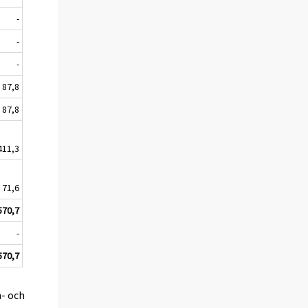
-
-
-
87,8
87,8
411,3
71,6
570,7
-
570,7
n- och