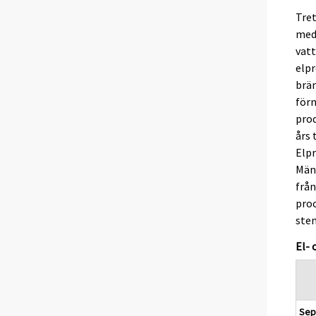
Tret
med 
vatt
elpr
brä
för
pro
års 
Elpr
Män
frå
pro
sten
El-
Sep