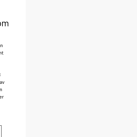
nom
en
nt
8
av
n
er