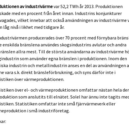
duktionen av industrivärme
var 52,2 TWh år 2013. Produktionen
kade med en procent från året innan. Industrins konjunkturer
vagades, vilket innebar att också användningen av industrivärme 
n låg nivå i likhet med tidigare år.
ndustrivärmen producerades över 70 procent med förnybara bräns
e enskilda bränslena användes skogsindustrins avlutar och andra
ränslen allra mest. Till de största användarna av industrivärme h
gindustrin som använder egna bränslen i produktionen. Inom den
ska industrin och metallindustrin anses en del av användningen 
e vara s.k. direkt bränsleförbrukning, och syns därför inte i
istiken över värmeproduktionen.
istiken över el- och värmeproduktionen omfattar nästan hela de
oduktion som anslutits till elnätet. Solel har ännu inte tagits med
istiken. Statistiken omfattar inte små fjärrvärmeverk eller
eproduktion i små industriföretag.
ar: