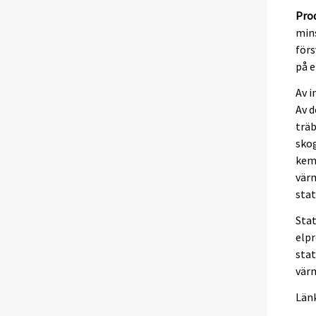
Pro
mins
förs
på e
Av i
Av d
träb
sko
kemi
värm
stat
Stat
elpr
stat
värm
Länk