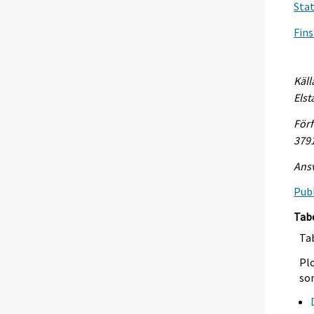
Sta
Fins
Käll
Elst
Förf
379
Ansv
Publ
Tab
Tab
Plo
so