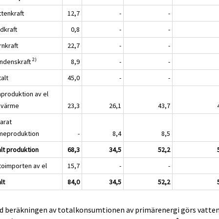
ttenkraft
12,7
-
-
ndkraft
0,8
-
-
rnkraft
22,7
-
-
2)
ondenskraft
8,9
-
-
talt
45,0
-
-
produktion av el
 värme
23,3
26,1
43,7
arat
meproduktion
-
8,4
8,5
alt produktion
68,3
34,5
52,2
toimporten av el
15,7
-
-
lt
84,0
34,5
52,2
id beräkningen av totalkonsumtionen av primärenergi görs vatte