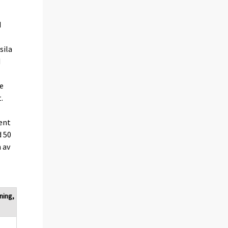
d
sila
d
e
.
ent
d 50
 av
ning,