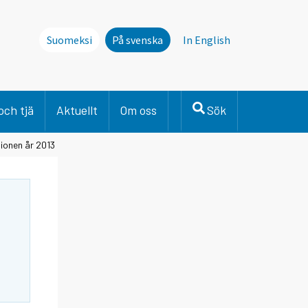
Suomeksi
På svenska
In English
och tjä
Aktuellt
Om oss
Sök
ionen år 2013