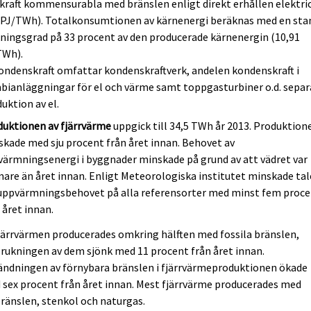
kraft kommensurabla med bränslen enligt direkt erhållen elektri
6 PJ/TWh). Totalkonsumtionen av kärnenergi beräknas med en sta
ningsgrad på 33 procent av den producerade kärnenergin (10,91
TWh).
ondenskraft omfattar kondenskraftverk, andelen kondenskraft i
ianläggningar för el och värme samt toppgasturbiner o.d. separ
uktion av el.
duktionen av fjärrvärme
uppgick till 34,5 TWh år 2013. Produktion
kade med sju procent från året innan. Behovet av
ärmningsenergi i byggnader minskade på grund av att vädret var
are än året innan. Enligt Meteorologiska institutet minskade ta
 uppvärmningsbehovet på alla referensorter med minst fem proc
 året innan.
järrvärmen producerades omkring hälften med fossila bränslen,
rukningen av dem sjönk med 11 procent från året innan.
ändningen av förnybara bränslen i fjärrvärmeproduktionen ökade
sex procent från året innan. Mest fjärrvärme producerades med
ränslen, stenkol och naturgas.