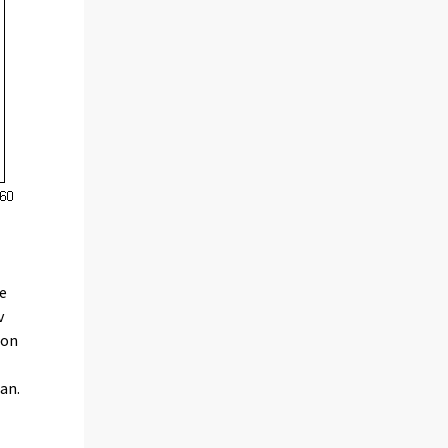
e
v
ion
an.