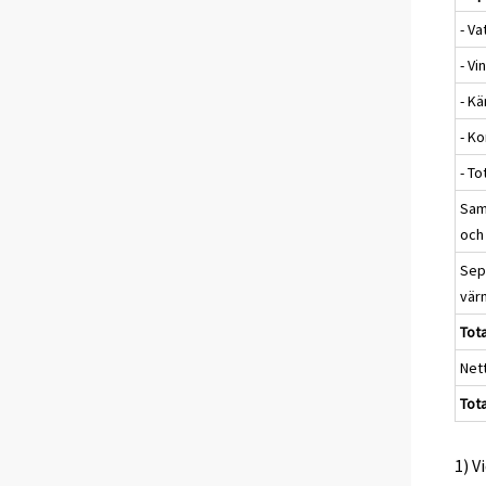
- Va
- Vi
- Kä
- K
- To
Sam
och
Sep
vär
Tot
Net
Tota
1) V