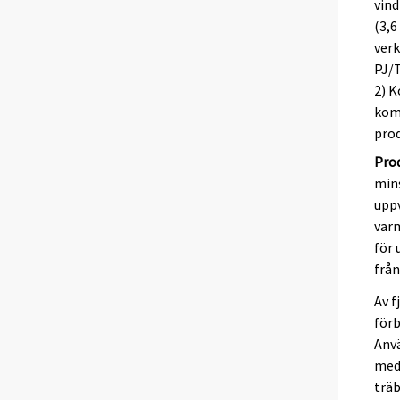
vind
(3,
verk
PJ/
2) K
komb
prod
Pro
mins
uppv
varm
för
från
Av f
förb
Anv
med 
träb