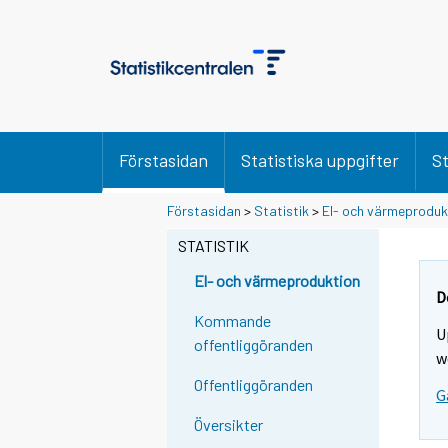
Förstasidan
Statistiska uppgifter
St
Y
Y
Y
Förstasidan
>
Statistik
>
El- och värmeproduk
o
o
o
u
u
STATISTIK
u
a
a
a
r
r
El- och värmeproduktion
r
e
e
D
m
m
e
Kommande
U
o
o
m
offentliggöranden
v
v
w
o
i
i
Offentliggöranden
v
G
n
n
i
g
g
Översikter
t
t
n