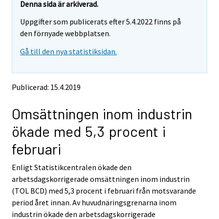
e
e
Denna sida är arkiverad.
m
m
Uppgifter som publicerats efter 5.4.2022 finns på
o
o
v
v
den förnyade webbplatsen.
i
i
Gå till den nya statistiksidan.
n
n
g
g
t
t
o
o
Publicerad: 15.4.2019
a
a
n
n
Omsättningen inom industrin
o
o
t
t
ökade med 5,3 procent i
h
h
e
e
februari
r
r
s
s
Enligt Statistikcentralen ökade den
e
e
arbetsdagskorrigerade omsättningen inom industrin
r
r
v
v
(TOL BCD) med 5,3 procent i februari från motsvarande
i
i
period året innan. Av huvudnäringsgrenarna inom
c
c
industrin ökade den arbetsdagskorrigerade
e
e