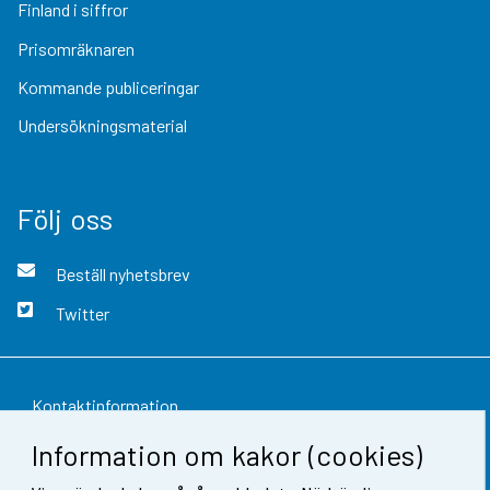
Finland i siffror
Prisomräknaren
Kommande publiceringar
Undersökningsmaterial
Följ oss
Beställ nyhetsbrev
Twitter
Kontaktinformation
Information om kakor (cookies)
Respons