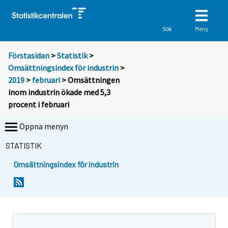
Meny
Sök
Förstasidan
>
Statistik
>
Omsättningsindex för industrin
>
2019
>
februari
> Omsättningen
inom industrin ökade med 5,3
procent i februari
Öppna menyn
STATISTIK
Omsättningsindex för industrin
Y
Y
o
o
u
u
a
a
r
r