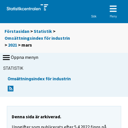
Meny
Sök
Förstasidan
>
Statistik
>
Omsättningsindex för industrin
>
2021
>
mars
Öppna menyn
STATISTIK
Omsättningsindex för industrin
Denna sida är arkiverad.
Uppgifter som publicerats efter 5.4.2022 finns på