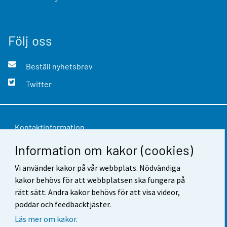
Följ oss
Beställ nyhetsbrev
Twitter
Kontaktinformation
Information om kakor (cookies)
Respons
Vi använder kakor på vår webbplats. Nödvändiga
Användarvillkor
kakor behövs för att webbplatsen ska fungera på
Dataskydd
rätt sätt. Andra kakor behövs för att visa videor,
poddar och feedbacktjäster.
Tillgänglighet
Läs mer om kakor.