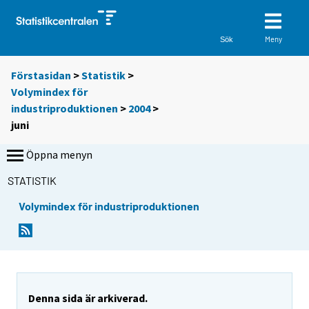
Meny
Sök
Förstasidan
>
Statistik
>
Volymindex för
industriproduktionen
>
2004
>
juni
Öppna menyn
STATISTIK
Volymindex för industriproduktionen
Denna sida är arkiverad.