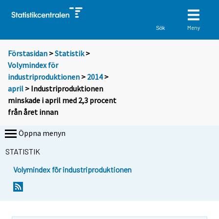
Meny
Sök
Förstasidan
>
Statistik
>
Volymindex för
industriproduktionen
>
2014
>
april
> Industriproduktionen
minskade i april med 2,3 procent
från året innan
Öppna menyn
STATISTIK
Volymindex för industriproduktionen
Y
Y
o
o
u
u
a
a