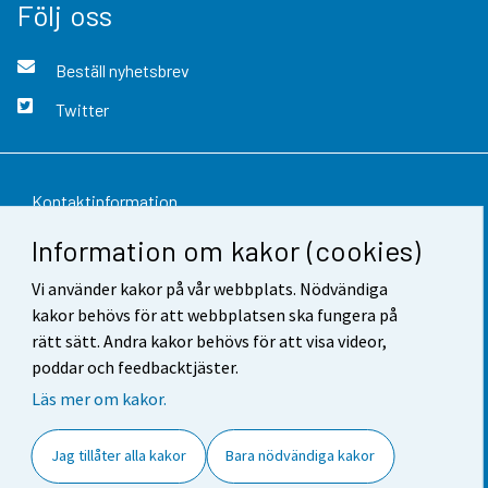
Följ oss
Beställ nyhetsbrev
Twitter
Kontaktinformation
Information om kakor (cookies)
Respons
Vi använder kakor på vår webbplats. Nödvändiga
Användarvillkor
kakor behövs för att webbplatsen ska fungera på
Dataskydd
rätt sätt. Andra kakor behövs för att visa videor,
poddar och feedbacktjäster.
Tillgänglighet
Läs mer om kakor.
Information om webbplatsen
Jag tillåter alla kakor
Bara nödvändiga kakor
Cookie-inställningar