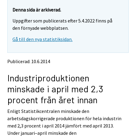
r
r
e
e
Denna sida är arkiverad.
m
m
Uppgifter som publicerats efter 5.4.2022 finns på
o
o
v
v
den förnyade webbplatsen.
i
i
Gå till den nya statistiksidan.
n
n
g
g
t
t
o
o
Publicerad: 10.6.2014
a
a
n
n
Industriproduktionen
o
o
t
t
minskade i april med 2,3
h
h
e
e
procent från året innan
r
r
s
s
Enligt Statistikcentralen minskade den
e
e
arbetsdagskorrigerade produktionen för hela industrin
r
r
v
v
med 2,3 procent i april 2014 jämfört med april 2013.
i
i
Under januari–april minskade den