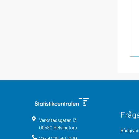
Fråg
Verkstadsgatan
13
00580
Helsingfors
Rådgivni
Växel
029 551 1000