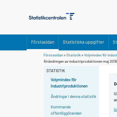
Förstasidan
Statistiska uppgifter
St
Förstasidan
>
Statistik
>
Volymindex för indus
förändringen av industriproduktionen maj 201
STATISTIK
Volymindex för
D
industriproduktionen
U
Ändringar i denna statistik
w
Kommande
G
offentliggöranden