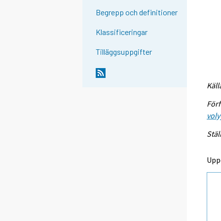
Begrepp och definitioner
Klassificeringar
Tilläggsuppgifter
Käll
Förf
voly
Stäl
Upp