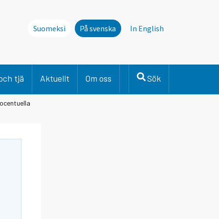
Suomeksi
På svenska
In English
och tjä
Aktuellt
Om oss
Sök
ocentuella