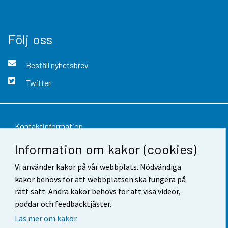
Följ oss
Beställ nyhetsbrev
Twitter
Kontaktinformation
Information om kakor (cookies)
Respons
Vi använder kakor på vår webbplats. Nödvändiga
Användarvillkor
kakor behövs för att webbplatsen ska fungera på
Dataskydd
rätt sätt. Andra kakor behövs för att visa videor,
poddar och feedbacktjäster.
Tillgänglighet
Läs mer om kakor.
Information om webbplatsen