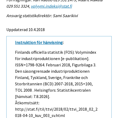
029 551 3324,
volyymi.indeksi@stat.fi
Ansvarig statistikdirektör: Sami Saarikivi
Uppdaterad 10.4.2018
Instruktion för hänvisning
:
Finlands officiella statistik (FOS): Volymindex
för industriproduktionen [e-publikation].
ISSN=1798-9264.
Februari
2018, Figurbilaga 3.
Den säsongrensade industriproduktionen
Finland, Tyskland, Sverige, Frankrike och
Storbritannien (BCD) 2007-2018, 2015=100,
TOL 2008 . Helsingfors: Statistikcentralen
[hänvisat: 7.8.2026].
Åtkomstsätt:
http://stat.fi/til/ttvi/2018/02/ttvi_2018_02_2
018-04-10_kuv_003_sv.html