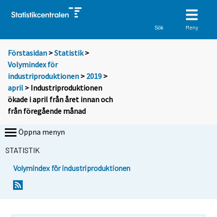
Meny
Sök
Förstasidan
>
Statistik
>
Volymindex för
industriproduktionen
>
2019
>
april
> Industriproduktionen
ökade i april från året innan och
från föregående månad
Öppna menyn
STATISTIK
Volymindex för industriproduktionen
Y
Y
o
o
u
u
a
a