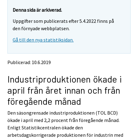
r
r
e
e
Denna sida är arkiverad.
m
m
Uppgifter som publicerats efter 5.4.2022 finns på
o
o
v
v
den förnyade webbplatsen.
i
i
Gå till den nya statistiksidan.
n
n
g
g
t
t
o
o
Publicerad: 10.6.2019
a
a
n
n
Industriproduktionen ökade i
o
o
t
t
april från året innan och från
h
h
e
e
föregående månad
r
r
s
s
Den säsongrensade industriproduktionen (TOL BCD)
e
e
ökade i april med 2,2 procent från föregående månad.
r
r
v
v
Enligt Statistikcentralen ökade den
i
i
arbetsdagskorrigerade produktionen för industrin med