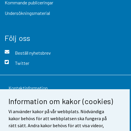
Kommande publiceringar
Undersökningsmaterial
Följ oss
Beställ nyhetsbrev
Twitter
Kontaktinformation
Information om kakor (cookies)
Respons
Vi använder kakor på vår webbplats. Nödvändiga
Användarvillkor
kakor behövs för att webbplatsen ska fungera på
Dataskydd
rätt sätt. Andra kakor behövs för att visa videor,