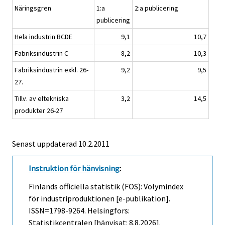
Näringsgren
1:a
2:a publicering
publicering
Hela industrin BCDE
9,1
10,7
Fabriksindustrin C
8,2
10,3
Fabriksindustrin exkl. 26-
9,2
9,5
27.
Tillv. av eltekniska
3,2
14,5
produkter 26-27
Senast uppdaterad
10.2.2011
Instruktion för hänvisning
:
Finlands officiella statistik (FOS): Volymindex
för industriproduktionen [e-publikation].
ISSN=1798-9264. Helsingfors:
Statistikcentralen [hänvisat: 8.8.2026].