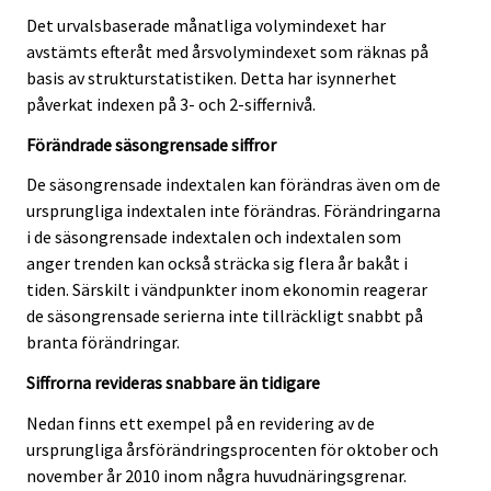
Det urvalsbaserade månatliga volymindexet har
avstämts efteråt med årsvolymindexet som räknas på
basis av strukturstatistiken. Detta har isynnerhet
påverkat indexen på 3- och 2-siffernivå.
Förändrade säsongrensade siffror
De säsongrensade indextalen kan förändras även om de
ursprungliga indextalen inte förändras. Förändringarna
i de säsongrensade indextalen och indextalen som
anger trenden kan också sträcka sig flera år bakåt i
tiden. Särskilt i vändpunkter inom ekonomin reagerar
de säsongrensade serierna inte tillräckligt snabbt på
branta förändringar.
Siffrorna revideras snabbare än tidigare
Nedan finns ett exempel på en revidering av de
ursprungliga årsförändringsprocenten för oktober och
november år 2010 inom några huvudnäringsgrenar.