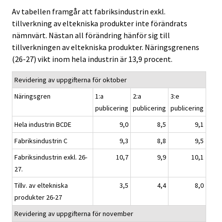
Av tabellen framgår att fabriksindustrin exkl.
tillverkning av eltekniska produkter inte förändrats
nämnvärt. Nästan all förändring hänför sig till
tillverkningen av eltekniska produkter. Näringsgrenens
(26-27) vikt inom hela industrin är 13,9 procent.
Revidering av uppgifterna för oktober
Näringsgren
1:a
2:a
3:e
publicering
publicering
publicering
Hela industrin BCDE
9,0
8,5
9,1
Fabriksindustrin C
9,3
8,8
9,5
Fabriksindustrin exkl. 26-
10,7
9,9
10,1
27.
Tillv. av eltekniska
3,5
4,4
8,0
produkter 26-27
Revidering av uppgifterna för november