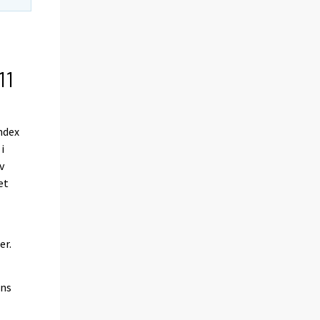
11
ndex
i
v
et
m
er.
ens