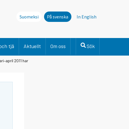
Suomeksi
På svenska
In English
och tjä
Aktuellt
Om oss
Sök
ri–april 2011 har