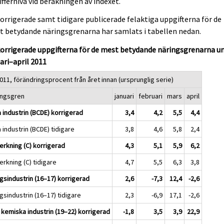
iffernivå vid beräkningen av indexet.
orrigerade samt tidigare publicerade felaktiga uppgifterna för de
 betydande näringsgrenarna har samlats i tabellen nedan.
orrigerade uppgifterna för de mest betydande näringsgrenarna u
ari–april 2011
011, förändringsprocent från året innan (ursprunglig serie)
ingsgren
januari
februari
mars
april
 industrin (BCDE) korrigerad
3,4
4,2
5,5
4,4
 industrin (BCDE) tidigare
3,8
4,6
5,8
2,4
verkning (C) korrigerad
4,3
5,1
5,9
6,2
verkning (C) tidigare
4,7
5,5
6,3
3,8
gsindustrin (16–17) korrigerad
2,6
-7,3
12,4
-2,6
gsindustrin (16–17) tidigare
2,3
-6,9
17,1
-2,6
 kemiska industrin (19–22) korrigerad
-1,8
3,5
3,9
22,9