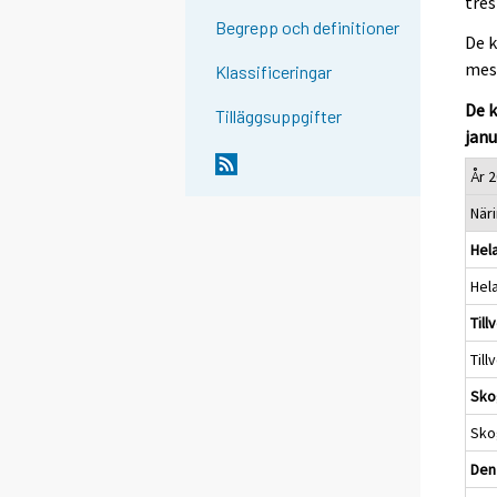
tres
Begrepp och definitioner
De k
mest
Klassificeringar
De k
Tilläggsuppgifter
janu
År 2
När
Hela
Hela
Till
Till
Sko
Sko
Den