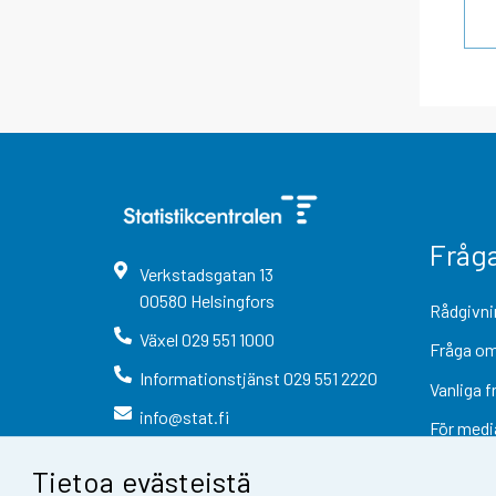
Fråg
Verkstadsgatan
13
00580
Helsingfors
Rådgivni
Växel
029 551 1000
Fråga om
Informationstjänst
029 551 2220
Vanliga f
info@stat.fi
För medi
Tietoa evästeistä