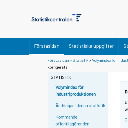
Förstasidan
Statistiska uppgifter
St
Förstasidan
>
Statistik
>
Volymindex för indus
korrigerats
STATISTIK
Volymindex för
D
industriproduktionen
U
Ändringar i denna statistik
w
Kommande
G
offentliggöranden