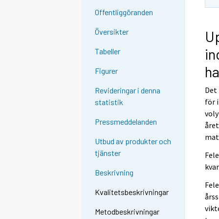
Offentliggöranden
Översikter
Up
in
Tabeller
ha
Figurer
Det 
Revideringar i denna
för 
statistik
voly
Pressmeddelanden
året
mate
Utbud av produkter och
tjänster
Fele
kvar
Beskrivning
Fele
Kvalitetsbeskrivningar
årss
vikt
Metodbeskrivningar