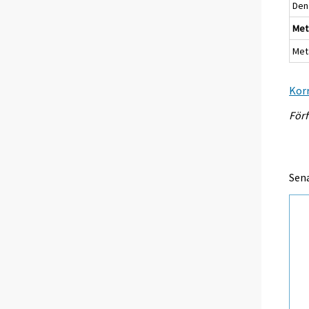
Den 
Meta
Meta
Korr
Förf
Sena