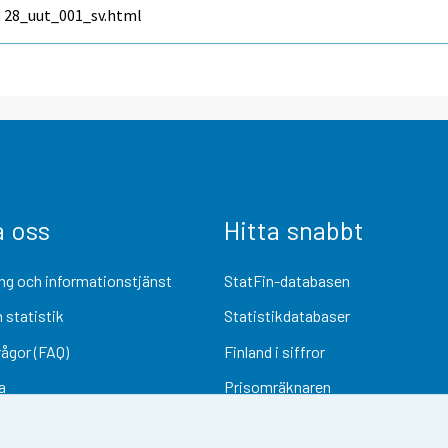
28_uut_001_sv.html
a oss
Hitta snabbt
ng och informationstjänst
StatFin-databasen
 statistik
Statistikdatabaser
rågor (FAQ)
Finland i siffror
a
Prisomräknaren
Kommande publiceringar