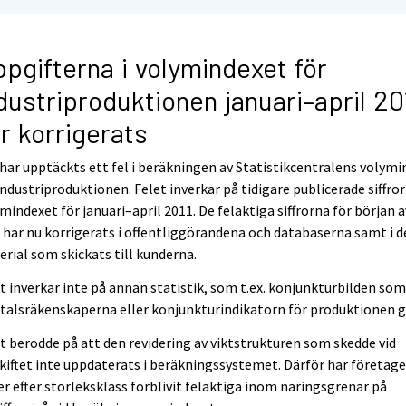
pgifterna i volymindexet för
dustriproduktionen januari–april 20
r korrigerats
har upptäckts ett fel i beräkningen av Statistikcentralens volymi
industriproduktionen. Felet inverkar på tidigare publicerade siffror 
mindexet för januari–april 2011. De felaktiga siffrorna för början a
 har nu korrigerats i offentliggörandena och databaserna samt i d
rial som skickats till kunderna.
t inverkar inte på annan statistik, som t.ex. konjunkturbilden so
talsräkenskaperna eller konjunkturindikatorn för produktionen g
t berodde på att den revidering av viktstrukturen som skedde vid
kiftet inte uppdaterats i beräkningssystemet. Därför har företag
er efter storleksklass förblivit felaktiga inom näringsgrenar på