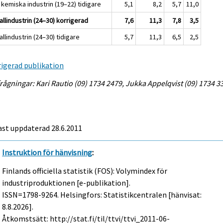
kemiska industrin (19–22) tidigare
5,1
8,2
5,7
11,0
llindustrin (24–30) korrigerad
7,6
11,3
7,8
3,5
llindustrin (24–30) tidigare
5,7
11,3
6,5
2,5
igerad publikation
rågningar: Kari Rautio (09) 1734 2479, Jukka Appelqvist (09) 1734 3
st uppdaterad 28.6.2011
Instruktion för hänvisning
:
Finlands officiella statistik (FOS): Volymindex för
industriproduktionen [e-publikation].
ISSN=1798-9264. Helsingfors: Statistikcentralen [hänvisat:
8.8.2026].
Åtkomstsätt: http://stat.fi/til/ttvi/ttvi_2011-06-