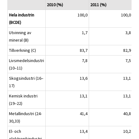
2010 (%)
2011 (%)
20
Hela industrin
100,0
100,0
(BCDE)
Utvinning av
1,7
3,8
mineral (B)
Tillverkning (C)
83,7
82,9
Livsmedelsindustri
7,8
7,5
(10–11)
Skogsindustri (16–
13,6
13,1
17)
Kemisk industri
13,1
13,1
(19–22)
Metallindustri (24-
41,4
40,8
30,33)
El- och
13,4
10,2
elektronikindustri