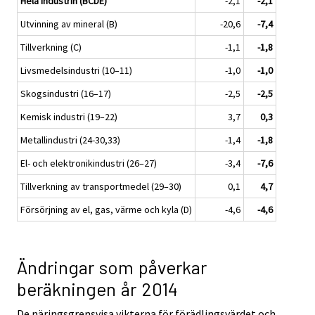
Hela industrin (BCDE)
-2,1
-2,1
Utvinning av mineral (B)
-20,6
-7,4
Tillverkning (C)
-1,1
-1,8
Livsmedelsindustri (10–11)
-1,0
-1,0
Skogsindustri (16–17)
-2,5
-2,5
Kemisk industri (19–22)
3,7
0,3
Metallindustri (24-30,33)
-1,4
-1,8
El- och elektronikindustri (26–27)
-3,4
-7,6
Tillverkning av transportmedel (29–30)
0,1
4,7
Försörjning av el, gas, värme och kyla (D)
-4,6
-4,6
Ändringar som påverkar
beräkningen år 2014
De näringsgrensvisa vikterna för förädlingsvärdet och