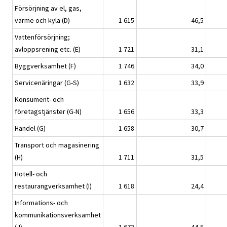
Försörjning av el, gas,
värme och kyla (D)
1 615
46,5
Vattenförsörjning;
avloppsrening etc. (E)
1 721
31,1
Byggverksamhet (F)
1 746
34,0
Servicenäringar (G-S)
1 632
33,9
Konsument- och
företagstjänster (G-N)
1 656
33,3
Handel (G)
1 658
30,7
Transport och magasinering
(H)
1 711
31,5
Hotell- och
restaurangverksamhet (I)
1 618
24,4
Informations- och
kommunikationsverksamhet