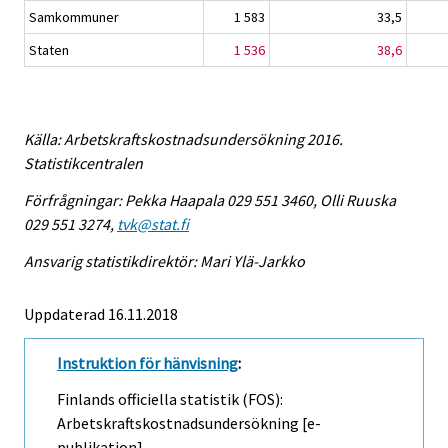
Samkommuner
1 583
33,5
Staten
1 536
38,6
Källa: Arbetskraftskostnadsundersökning 2016.
Statistikcentralen
Förfrågningar: Pekka Haapala 029 551 3460, Olli Ruuska
029 551 3274,
tvk@stat.fi
Ansvarig statistikdirektör: Mari Ylä-Jarkko
Uppdaterad 16.11.2018
Instruktion för hänvisning
:
Finlands officiella statistik (FOS):
Arbetskraftskostnadsundersökning [e-
publikation].