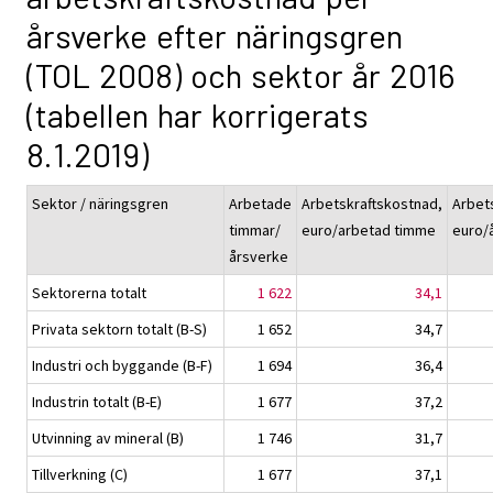
årsverke efter näringsgren
(TOL 2008) och sektor år 2016
(tabellen har korrigerats
8.1.2019)
Sektor / näringsgren
Arbetade
Arbetskraftskostnad,
Arbet
timmar/
euro/arbetad timme
euro/
årsverke
Sektorerna totalt
1 622
34,1
Privata sektorn totalt (B-S)
1 652
34,7
Industri och byggande (B-F)
1 694
36,4
Industrin totalt (B-E)
1 677
37,2
Utvinning av mineral (B)
1 746
31,7
Tillverkning (C)
1 677
37,1