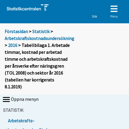
Meny
Sök
Förstasidan
>
Statistik
>
Arbetskraftskostnadsundersökning
>
2016
> Tabellbilaga 1. Arbetade
timmar, kostnad per arbetad
timme och arbetskraftskostnad
per årsverke efter näringsgren
(TOL 2008) och sektor år 2016
(tabellen har korrigerats
8.1.2019)
Öppna menyn
STATISTIK
Arbetskrafts-