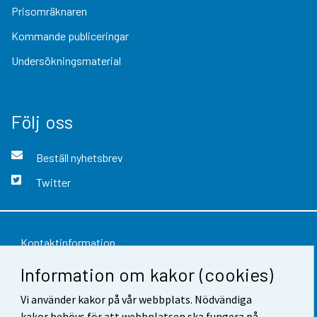
Prisomräknaren
Kommande publiceringar
Undersökningsmaterial
Följ oss
Beställ nyhetsbrev
Twitter
Kontaktinformation
Information om kakor (cookies)
Respons
Användarvillkor
Vi använder kakor på vår webbplats. Nödvändiga
kakor behövs för att webbplatsen ska fungera på