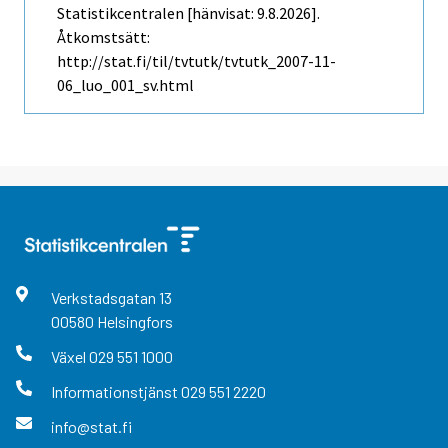
Statistikcentralen [hänvisat: 9.8.2026].
Åtkomstsätt:
http://stat.fi/til/tvtutk/tvtutk_2007-11-
06_luo_001_sv.html
Verkstadsgatan
13
00580
Helsingfors
Växel
029 551 1000
Informationstjänst
029 551 2220
info@stat.fi