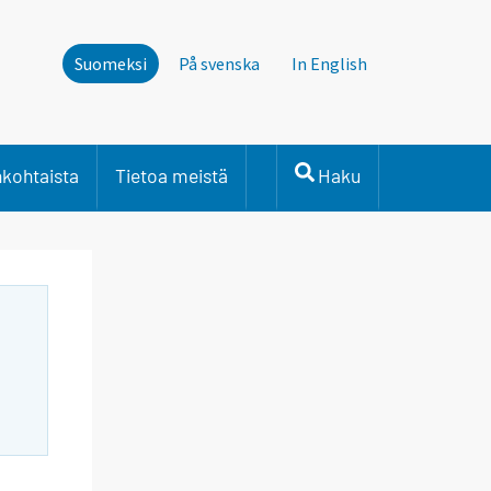
Suomeksi
På svenska
In English
nkohtaista
Tietoa meistä
Haku