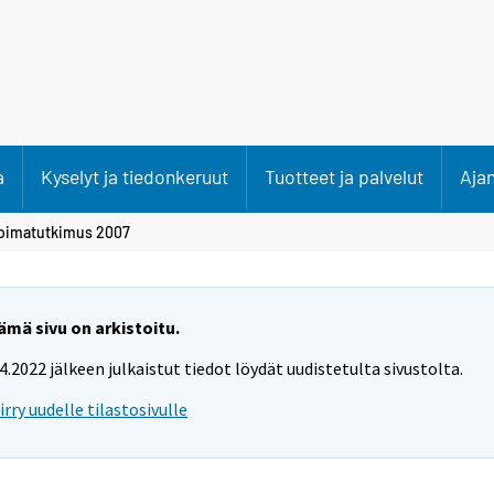
a
Kyselyt ja tiedonkeruut
Tuotteet ja palvelut
Aja
oimatutkimus 2007
ämä sivu on arkistoitu.
.4.2022 jälkeen julkaistut tiedot löydät uudistetulta sivustolta.
iirry uudelle tilastosivulle