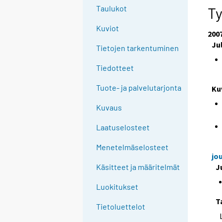
e
Taulukot
T
e
Kuviot
n
200
p
Ju
Tietojen tarkentuminen
a
l
Tiedotteet
v
Tuote- ja palvelutarjonta
Ku
e
l
Kuvaus
u
u
Laatuselosteet
n
Menetelmäselosteet
.
jo
J
Käsitteet ja määritelmät
Luokitukset
T
Tietoluettelot