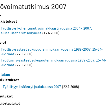
yövoimatutkimus 2007
7
lkistukset
Työllisyys kohentunut voimakkaasti vuosina 2004 - 2007,
alueelliset erot säilyneet
(12.6.2008)
viot
Työllisyysasteet sukupuolen mukaan vuosina 1989-2007, 15-64-
vuotiaat
(22.1.2008)
Työttömyysasteet sukupuolen mukaan vuosina 1989-2007, 15-74
vuotiaat
(22.1.2008)
ulukuu
ulkistukset
Työllisyys lisääntyi joulukuussa 2007
(22.1.2008)
aulukot
Liitetaulukot