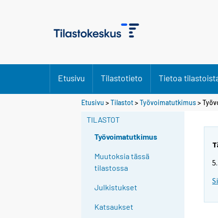
Etusivu
Tilastotieto
Tietoa tilastoist
S
Etusivu
>
Tilastot
>
Työvoimatutkimus
> Työv
i
TILASTOT
i
r
Työvoimatutkimus
r
T
y
Muutoksia tässä
5
t
tilastossa
t
S
Julkistukset
o
i
Katsaukset
s