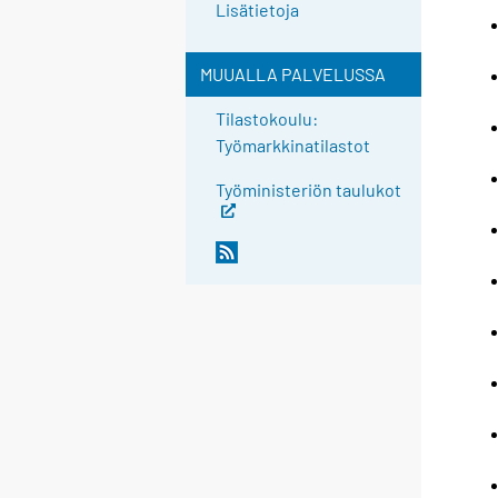
Lisätietoja
MUUALLA PALVELUSSA
Tilastokoulu:
Työmarkkinatilastot
Työministeriön taulukot