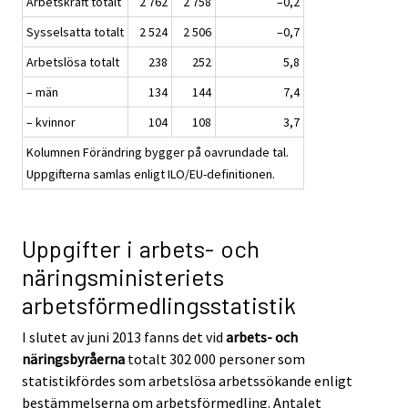
Arbetskraft totalt
2 762
2 758
–0,2
Sysselsatta totalt
2 524
2 506
–0,7
Arbetslösa totalt
238
252
5,8
– män
134
144
7,4
– kvinnor
104
108
3,7
Kolumnen Förändring bygger på oavrundade tal.
Uppgifterna samlas enligt ILO/EU-definitionen.
Uppgifter i arbets- och
näringsministeriets
arbetsförmedlingsstatistik
I slutet av juni 2013 fanns det vid
arbets- och
näringsbyråerna
totalt 302 000 personer som
statistikfördes som arbetslösa arbetssökande enligt
bestämmelserna om arbetsförmedling. Antalet