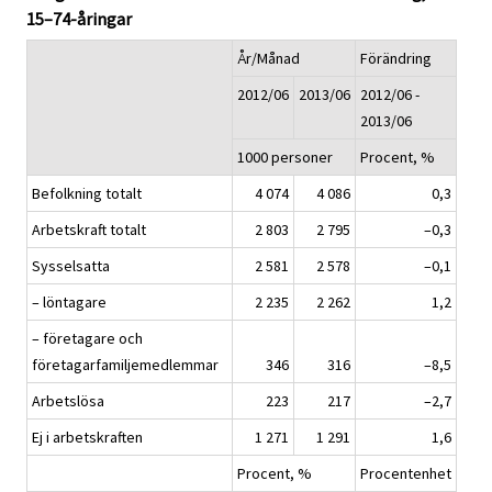
15–74-åringar
År/Månad
Förändring
2012/06
2013/06
2012/06 -
2013/06
1000 personer
Procent, %
Befolkning totalt
4 074
4 086
0,3
Arbetskraft totalt
2 803
2 795
–0,3
Sysselsatta
2 581
2 578
–0,1
– löntagare
2 235
2 262
1,2
– företagare och
företagarfamiljemedlemmar
346
316
–8,5
Arbetslösa
223
217
–2,7
Ej i arbetskraften
1 271
1 291
1,6
Procent, %
Procentenhet