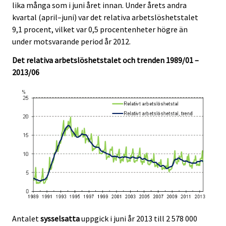
lika många som i juni året innan. Under årets andra
c
c
e
e
e
e
e
kvartal (april–juni) var det relativa arbetslöshetstalet
r
r
r
.
.
9,1 procent, vilket var 0,5 procentenheter högre än
v
v
v
under motsvarande period år 2012.
i
i
i
c
c
c
Det relativa arbetslöshetstalet och trenden 1989/01 –
e
e
e
2013/06
.
.
.
Antalet
sysselsatta
uppgick i juni år 2013 till 2 578 000