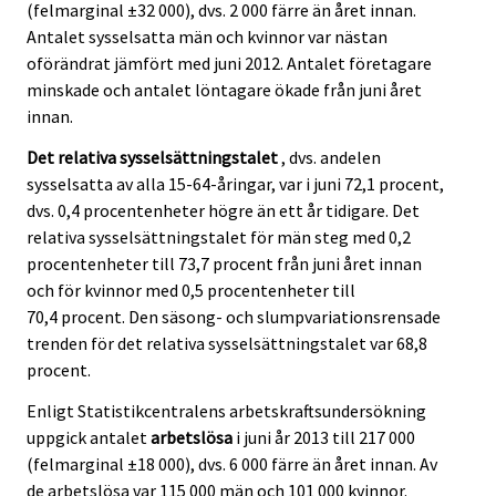
(felmarginal ±32 000), dvs. 2 000 färre än året innan.
Antalet sysselsatta män och kvinnor var nästan
oförändrat jämfört med juni 2012. Antalet företagare
minskade och antalet löntagare ökade från juni året
innan.
Det relativa sysselsättningstalet
, dvs. andelen
sysselsatta av alla 15-64-åringar, var i juni 72,1 procent,
dvs. 0,4 procentenheter högre än ett år tidigare. Det
relativa sysselsättningstalet för män steg med 0,2
procentenheter till 73,7 procent från juni året innan
och för kvinnor med 0,5 procentenheter till
70,4 procent. Den säsong- och slumpvariationsrensade
trenden för det relativa sysselsättningstalet var 68,8
procent.
Enligt Statistikcentralens arbetskraftsundersökning
uppgick antalet
arbetslösa
i juni år 2013 till 217 000
(felmarginal ±18 000), dvs. 6 000 färre än året innan. Av
de arbetslösa var 115 000 män och 101 000 kvinnor.