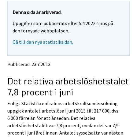
a
a
a
r
r
r
r
r
e
e
Denna sida är arkiverad.
m
m
e
e
e
Uppgifter som publicerats efter 5.4.2022 finns på
o
o
m
m
m
v
v
den förnyade webbplatsen.
o
o
o
i
i
v
v
v
Gå till den nya statistiksidan.
n
n
i
i
i
g
g
t
t
n
n
n
o
o
g
g
g
Publicerad: 23.7.2013
a
a
t
t
t
n
n
o
o
o
Det relativa arbetslöshetstalet
o
o
a
a
a
t
t
7,8 procent i juni
h
h
n
n
n
e
e
o
o
o
Enligt Statistikcentralens arbetskraftsundersökning
r
r
t
t
t
s
s
uppgick antalet arbetslösa i juni 2013 till 217 000, dvs.
h
h
h
e
e
6 000 färre än för ett år sedan. Det relativa
e
e
e
r
r
arbetslöshetstalet var 7,8 procent, medan det var 7,9
v
v
r
r
r
procent i juni året innan. Antalet sysselsatta var nästan
i
i
s
s
s