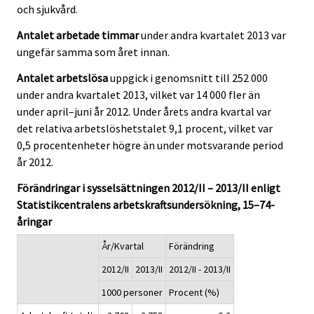
och sjukvård.
Antalet arbetade timmar
under andra kvartalet 2013 var
ungefär samma som året innan.
Antalet arbetslösa
uppgick i genomsnitt till 252 000
under andra kvartalet 2013, vilket var 14 000 fler än
under april–juni år 2012. Under årets andra kvartal var
det relativa arbetslöshetstalet 9,1 procent, vilket var
0,5 procentenheter högre än under motsvarande period
år 2012.
Förändringar i sysselsättningen 2012/II – 2013/II enligt
Statistikcentralens arbetskraftsundersökning, 15–74-
åringar
År/Kvartal
Förändring
2012/II
2013/II
2012/II - 2013/II
1000 personer
Procent (%)