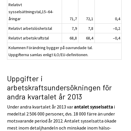
Relativt
sysselsättningstal,15–64-
åringar
71,7
72,1
0,4
Relativt arbetslöshetstal
7,9
7,8
–0,2
Relativt arbetskraftstal
68,8
68,4
–0,4
Kolumnen Förändring bygger på oavrundade tal.
Uppgifterna samlas enligt ILO/EU-definitionen.
Uppgifter i
arbetskraftsundersökningen för
andra kvartalet år 2013
Under andra kvartalet år 2013 var
antalet sysselsatta
i
medeltal 2 506 000 personer, dvs. 18 000 färre än under
motsvarande period år 2012. Antalet sysselsatta ökade
mest inom detaljhandeln och minskade inom hälso-