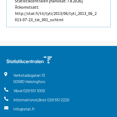
Statistikcentralen [hänvisat: 7.8.2026].
Åtkomstsätt:
http://stat.fi/til/tyti/2013/06/tyti_2013_06_2
013-07-23_tie_001_sv.html
Verkstadsgatan
13
00580
Helsingfors
Växel
029 551 1000
Informationstjänst
029 551 2220
info@stat.fi