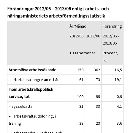
Förändringar 2012/06 – 2013/06 enligt arbets- och
näringsministeriets arbetsförmedlingsstatistik
År/Månad
Förändring
2012/06
2013/06
2012/06 -
2013/06
1000 personer
Procent,
%
Arbetslösa arbetssökande
259
302
16,5
– arbetslösa längre än ett år
61
73
19,1
Inom arbetskraftspolitisk
service, tot.
100
99
–0,9
– sysselsatta
31
33
4,1
– i arbetskraftsutbildning, i
träning
23
23
3,6