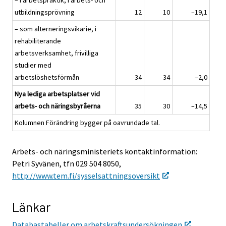
– i arbetspraktik, i arbets- och
utbildningsprövning
12
10
–19,1
– som alterneringsvikarie, i
rehabiliterande
arbetsverksamhet, frivilliga
studier med
arbetslöshetsförmån
34
34
–2,0
Nya lediga arbetsplatser vid
arbets- och näringsbyråerna
35
30
–14,5
Kolumnen Förändring bygger på oavrundade tal.
Arbets- och näringsministeriets kontaktinformation:
Petri Syvänen, tfn 029 504 8050,
http://www.tem.fi/sysselsattningsoversikt
Länkar
Databastabeller om arbetskraftsundersökningen