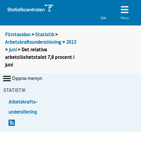
Meny
Sök
Förstasidan
>
Statistik
>
Arbetskraftsundersökning
>
2013
>
juni
> Det relativa
arbetslöshetstalet 7,8 procent i
juni
Öppna menyn
STATISTIK
Arbetskrafts-
undersökning
Y
Y
Y
Y
Y
o
o
o
o
o
u
u
u
u
u
a
a