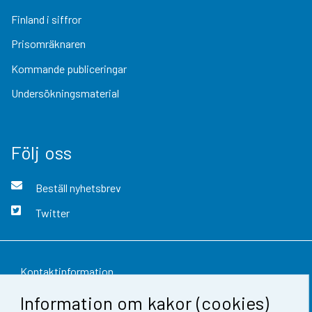
Finland i siffror
Prisomräknaren
Kommande publiceringar
Undersökningsmaterial
Följ oss
Beställ nyhetsbrev
Twitter
Kontaktinformation
Information om kakor (cookies)
Respons