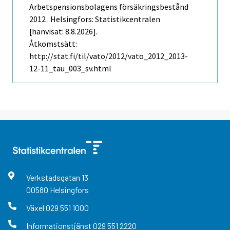
Arbetspensionsbolagens försäkringsbestånd
2012 . Helsingfors: Statistikcentralen
[hänvisat: 8.8.2026].
Åtkomstsätt:
http://stat.fi/til/vato/2012/vato_2012_2013-
12-11_tau_003_sv.html
Verkstadsgatan
13
00580
Helsingfors
Växel
029 551 1000
Informationstjänst
029 551 2220