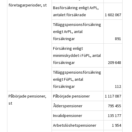
företagarperioder, st
Basförsäkring enligt ArPL,
antalet försäkrade
1 602 067
Tilläggspensionsförsäkring
enligt ArPL, antal
försäkringar
891
Försäkring enligt
minimiskyddet i FöPL, antal
försäkringar
209 648
Tilläggspensionsförsäkring
enligt FöPL, antal
försäkringar
112
Påbörjade pensioner,
Påbörjade pensioner
1 117 087
st
Ålderspensioner
795 455
Invalidpensioner
135 177
Arbetslöshetspensioner
1 954