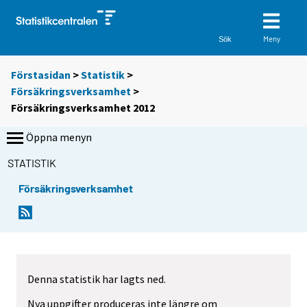
Meny
Sök
Förstasidan
>
Statistik
>
Försäkringsverksamhet
>
Försäkringsverksamhet 2012
Öppna menyn
STATISTIK
Försäkringsverksamhet
Denna statistik har lagts ned.
Nya uppgifter produceras inte längre om