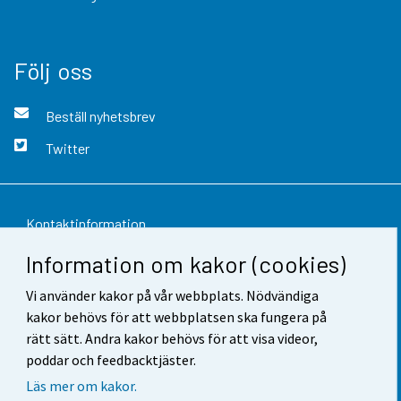
Följ oss
Beställ nyhetsbrev
Twitter
Kontaktinformation
Information om kakor (cookies)
Respons
Vi använder kakor på vår webbplats. Nödvändiga
Användarvillkor
kakor behövs för att webbplatsen ska fungera på
Dataskydd
rätt sätt. Andra kakor behövs för att visa videor,
poddar och feedbacktjäster.
Tillgänglighet
Läs mer om kakor.