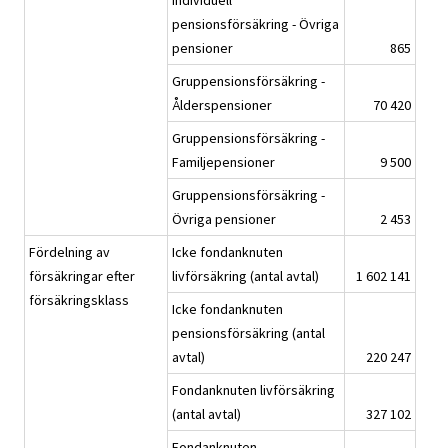
Individuell
pensionsförsäkring - Övriga
pensioner
865
Gruppensionsförsäkring -
Ålderspensioner
70 420
Gruppensionsförsäkring -
Familjepensioner
9 500
Gruppensionsförsäkring -
Övriga pensioner
2 453
Fördelning av
Icke fondanknuten
försäkringar efter
livförsäkring (antal avtal)
1 602 141
försäkringsklass
Icke fondanknuten
pensionsförsäkring (antal
avtal)
220 247
Fondanknuten livförsäkring
(antal avtal)
327 102
Fondanknuten